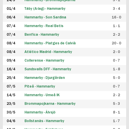
24/3
Hammarby - Brommapojkarna
3 - 1
FUTSAL DAM
01/4
Täby (A-lag) - Hammarby
3 - 4
06/4
Hammarby - Son Sardina
16 - 0
07/4
Hammarby - Real Betis
1 - 1
07/4
Benfica - Hammarby
2 - 2
08/4
Hammarby - Platges de Calvià
20 - 0
08/4
Atlético Madrid - Hammarby
2 - 0
09/4
Collerense - Hammarby
0 - 7
16/4
Sundsvalls DFF - Hammarby
1 - 8
25/4
Hammarby - Djurgården
5 - 0
07/5
Piteå - Hammarby
0 - 7
14/5
Hammarby - Umeå IK
2 - 2
23/5
Brommapojkarna - Hammarby
5 - 3
30/5
Hammarby - Älvsjö
8 - 1
04/6
Bollstanäs - Hammarby
1 - 7