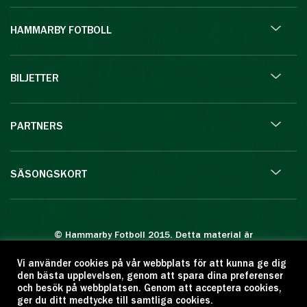
HAMMARBY FOTBOLL
BILJETTER
PARTNERS
SÄSONGSKORT
© Hammarby Fotboll 2015. Detta material är
skyddat enligt lagen om upphovsrätt.
Vi använder cookies på vår webbplats för att kunna ge dig
Eftertryck eller annan kopiering är förbjuden.
den bästa upplevelsen, genom att spara dina preferenser
Citera oss gärna men ange källan:
och besök på webbplatsen. Genom att acceptera cookies,
ger du ditt medtycke till samtliga cookies.
www.hammarbyfotboll.se. Ansvarig utgivare: