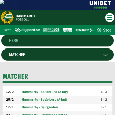
HERR
DAM
MATCHER
HTFF
SPELARE
MATCHER
P19
12/2
Hammarby - Sollentuna (A-lag)
1 - 3
F19
25/2
Hammarby - Segeltorp (A-lag)
3 - 2
FUTSAL HERR
17/3
Hammarby - Djurgården
3 - 1