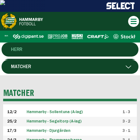
HERR
DAM
MATCHER
HTFF
SPELARE
MATCHER
P19
12/2
Hammarby - Sollentuna (A-lag)
1 - 3
F19
25/2
Hammarby - Segeltorp (A-lag)
3 - 2
FUTSAL HERR
17/3
Hammarby - Djurgården
3 - 1