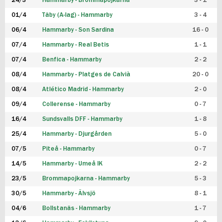
24/3
Hammarby - Brommapojkarna
3 - 1
FUTSAL DAM
01/4
Täby (A-lag) - Hammarby
3 - 4
06/4
Hammarby - Son Sardina
16 - 0
07/4
Hammarby - Real Betis
1 - 1
07/4
Benfica - Hammarby
2 - 2
08/4
Hammarby - Platges de Calvià
20 - 0
08/4
Atlético Madrid - Hammarby
2 - 0
09/4
Collerense - Hammarby
0 - 7
16/4
Sundsvalls DFF - Hammarby
1 - 8
25/4
Hammarby - Djurgården
5 - 0
07/5
Piteå - Hammarby
0 - 7
14/5
Hammarby - Umeå IK
2 - 2
23/5
Brommapojkarna - Hammarby
5 - 3
30/5
Hammarby - Älvsjö
8 - 1
04/6
Bollstanäs - Hammarby
1 - 7