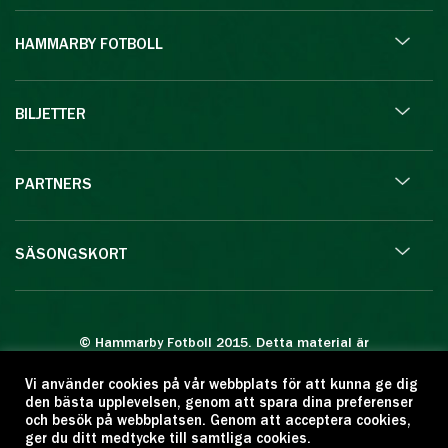
HAMMARBY FOTBOLL
BILJETTER
PARTNERS
SÄSONGSKORT
© Hammarby Fotboll 2015. Detta material är
skyddat enligt lagen om upphovsrätt.
Vi använder cookies på vår webbplats för att kunna ge dig
Eftertryck eller annan kopiering är förbjuden.
den bästa upplevelsen, genom att spara dina preferenser
Citera oss gärna men ange källan:
och besök på webbplatsen. Genom att acceptera cookies,
ger du ditt medtycke till samtliga cookies.
www.hammarbyfotboll.se. Ansvarig utgivare: