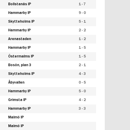
Bollstanäs IP
1 - 7
Hammarby IP
9 - 0
Skytteholms IP
5 - 1
Hammarby IP
2 - 2
Arenastaden
1 - 2
Hammarby IP
1 - 5
Östermalms IP
1 - 5
Bosön, plan 3
2 - 1
Skytteholms IP
4 - 3
Åbyvallen
0 - 5
Hammarby IP
5 - 0
Grimsta IP
4 - 2
Hammarby IP
3 - 3
Malmö IP
Malmö IP