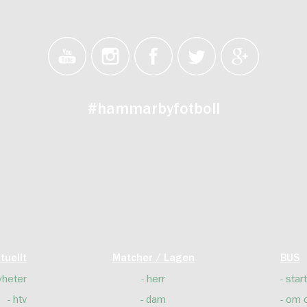
#hammarbyfotboll
tuellt
Matcher / Lagen
BUS
yheter
herr
start
htv
dam
om 