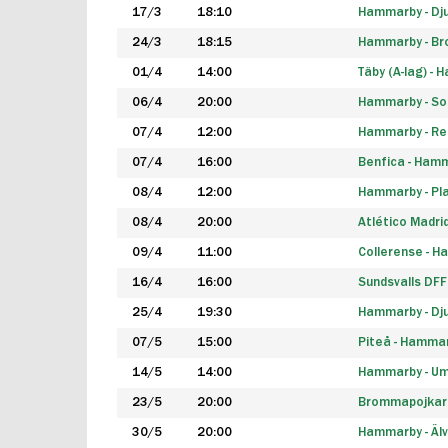
17/3
18:10
Hammarby - Dj
24/3
18:15
Hammarby - B
01/4
14:00
Täby (A-lag) -
06/4
20:00
Hammarby - So
07/4
12:00
Hammarby - Rea
07/4
16:00
Benfica - Ham
08/4
12:00
Hammarby - Pla
08/4
20:00
Atlético Madri
09/4
11:00
Collerense - 
16/4
16:00
Sundsvalls DF
25/4
19:30
Hammarby - Dj
07/5
15:00
Piteå - Hamma
14/5
14:00
Hammarby - Um
23/5
20:00
Brommapojkar
30/5
20:00
Hammarby - Älv