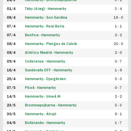
24/3
Hammarby - Brommapojkarna
3 - 1
FUTSAL DAM
01/4
Täby (A-lag) - Hammarby
3 - 4
06/4
Hammarby - Son Sardina
16 - 0
07/4
Hammarby - Real Betis
1 - 1
07/4
Benfica - Hammarby
2 - 2
08/4
Hammarby - Platges de Calvià
20 - 0
08/4
Atlético Madrid - Hammarby
2 - 0
09/4
Collerense - Hammarby
0 - 7
16/4
Sundsvalls DFF - Hammarby
1 - 8
25/4
Hammarby - Djurgården
5 - 0
07/5
Piteå - Hammarby
0 - 7
14/5
Hammarby - Umeå IK
2 - 2
23/5
Brommapojkarna - Hammarby
5 - 3
30/5
Hammarby - Älvsjö
8 - 1
04/6
Bollstanäs - Hammarby
1 - 7