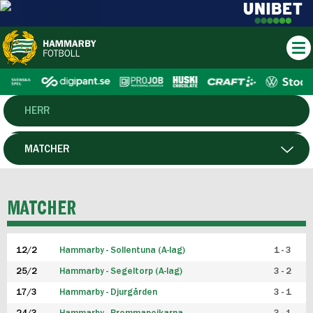
HERR
DAM
MATCHER
HTFF
SPELARE
MATCHER
P19
12/2
Hammarby - Sollentuna (A-lag)
1 - 3
F19
25/2
Hammarby - Segeltorp (A-lag)
3 - 2
FUTSAL HERR
17/3
Hammarby - Djurgården
3 - 1