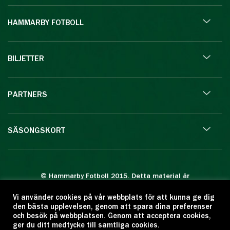
HAMMARBY FOTBOLL
BILJETTER
PARTNERS
SÄSONGSKORT
© Hammarby Fotboll 2015. Detta material är
skyddat enligt lagen om upphovsrätt.
Vi använder cookies på vår webbplats för att kunna ge dig
Eftertryck eller annan kopiering är förbjuden.
den bästa upplevelsen, genom att spara dina preferenser
Citera oss gärna men ange källan:
och besök på webbplatsen. Genom att acceptera cookies,
ger du ditt medtycke till samtliga cookies.
www.hammarbyfotboll.se. Ansvarig utgivare: