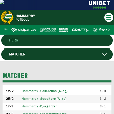
HERR
DAM
MATCHER
HTFF
SPELARE
MATCHER
P19
12/2
Hammarby - Sollentuna (A-lag)
1 - 3
F19
25/2
Hammarby - Segeltorp (A-lag)
3 - 2
FUTSAL HERR
17/3
Hammarby - Djurgården
3 - 1