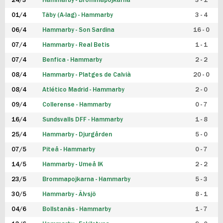
24/3
Hammarby - Brommapojkarna
3 - 1
FUTSAL DAM
01/4
Täby (A-lag) - Hammarby
3 - 4
06/4
Hammarby - Son Sardina
16 - 0
07/4
Hammarby - Real Betis
1 - 1
07/4
Benfica - Hammarby
2 - 2
08/4
Hammarby - Platges de Calvià
20 - 0
08/4
Atlético Madrid - Hammarby
2 - 0
09/4
Collerense - Hammarby
0 - 7
16/4
Sundsvalls DFF - Hammarby
1 - 8
25/4
Hammarby - Djurgården
5 - 0
07/5
Piteå - Hammarby
0 - 7
14/5
Hammarby - Umeå IK
2 - 2
23/5
Brommapojkarna - Hammarby
5 - 3
30/5
Hammarby - Älvsjö
8 - 1
04/6
Bollstanäs - Hammarby
1 - 7