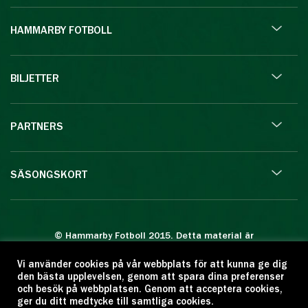
HAMMARBY FOTBOLL
BILJETTER
PARTNERS
SÄSONGSKORT
© Hammarby Fotboll 2015. Detta material är
skyddat enligt lagen om upphovsrätt.
Vi använder cookies på vår webbplats för att kunna ge dig
Eftertryck eller annan kopiering är förbjuden.
den bästa upplevelsen, genom att spara dina preferenser
Citera oss gärna men ange källan:
och besök på webbplatsen. Genom att acceptera cookies,
ger du ditt medtycke till samtliga cookies.
www.hammarbyfotboll.se. Ansvarig utgivare: