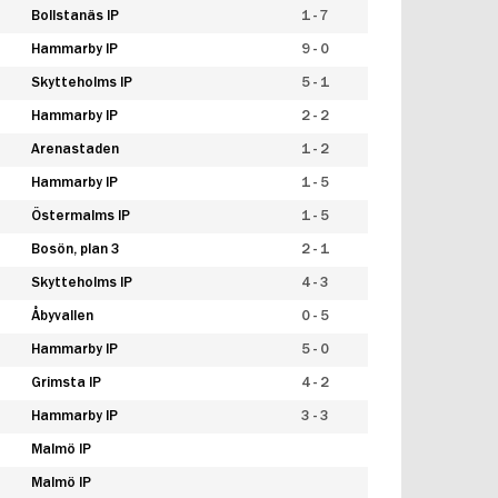
Bollstanäs IP
1 - 7
Hammarby IP
9 - 0
Skytteholms IP
5 - 1
Hammarby IP
2 - 2
Arenastaden
1 - 2
Hammarby IP
1 - 5
Östermalms IP
1 - 5
Bosön, plan 3
2 - 1
Skytteholms IP
4 - 3
Åbyvallen
0 - 5
Hammarby IP
5 - 0
Grimsta IP
4 - 2
Hammarby IP
3 - 3
Malmö IP
Malmö IP