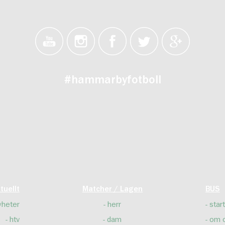
#hammarbyfotboll
tuellt
Matcher / Lagen
BUS
yheter
herr
start
htv
dam
om 