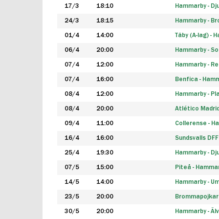
17/3
18:10
Hammarby - Dj
24/3
18:15
Hammarby - B
01/4
14:00
Täby (A-lag) -
06/4
20:00
Hammarby - So
07/4
12:00
Hammarby - Rea
07/4
16:00
Benfica - Ham
08/4
12:00
Hammarby - Pla
08/4
20:00
Atlético Madri
09/4
11:00
Collerense - 
16/4
16:00
Sundsvalls DF
25/4
19:30
Hammarby - Dj
07/5
15:00
Piteå - Hamma
14/5
14:00
Hammarby - Um
23/5
20:00
Brommapojkar
30/5
20:00
Hammarby - Älv