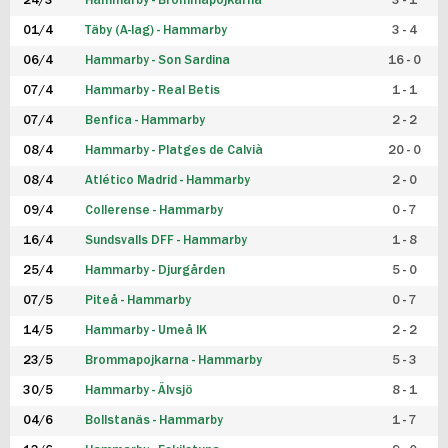
24/3
Hammarby - Brommapojkarna
3 - 1
FUTSAL DAM
01/4
Täby (A-lag) - Hammarby
3 - 4
06/4
Hammarby - Son Sardina
16 - 0
07/4
Hammarby - Real Betis
1 - 1
07/4
Benfica - Hammarby
2 - 2
08/4
Hammarby - Platges de Calvià
20 - 0
08/4
Atlético Madrid - Hammarby
2 - 0
09/4
Collerense - Hammarby
0 - 7
16/4
Sundsvalls DFF - Hammarby
1 - 8
25/4
Hammarby - Djurgården
5 - 0
07/5
Piteå - Hammarby
0 - 7
14/5
Hammarby - Umeå IK
2 - 2
23/5
Brommapojkarna - Hammarby
5 - 3
30/5
Hammarby - Älvsjö
8 - 1
04/6
Bollstanäs - Hammarby
1 - 7