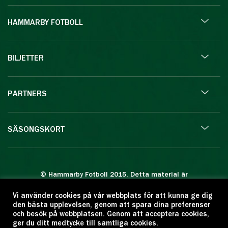
HAMMARBY FOTBOLL
BILJETTER
PARTNERS
SÄSONGSKORT
© Hammarby Fotboll 2015. Detta material är
skyddat enligt lagen om upphovsrätt.
Vi använder cookies på vår webbplats för att kunna ge dig
Eftertryck eller annan kopiering är förbjuden.
den bästa upplevelsen, genom att spara dina preferenser
Citera oss gärna men ange källan:
och besök på webbplatsen. Genom att acceptera cookies,
ger du ditt medtycke till samtliga cookies.
www.hammarbyfotboll.se. Ansvarig utgivare: