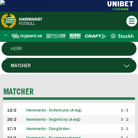
HERR
DAM
MATCHER
HTFF
SPELARE
MATCHER
P19
12/2
Hammarby - Sollentuna (A-lag)
1 - 3
F19
25/2
Hammarby - Segeltorp (A-lag)
3 - 2
FUTSAL HERR
17/3
Hammarby - Djurgården
3 - 1