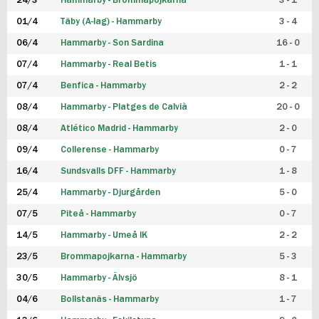
24/3
Hammarby - Brommapojkarna
3 - 1
FUTSAL DAM
01/4
Täby (A-lag) - Hammarby
3 - 4
06/4
Hammarby - Son Sardina
16 - 0
07/4
Hammarby - Real Betis
1 - 1
07/4
Benfica - Hammarby
2 - 2
08/4
Hammarby - Platges de Calvià
20 - 0
08/4
Atlético Madrid - Hammarby
2 - 0
09/4
Collerense - Hammarby
0 - 7
16/4
Sundsvalls DFF - Hammarby
1 - 8
25/4
Hammarby - Djurgården
5 - 0
07/5
Piteå - Hammarby
0 - 7
14/5
Hammarby - Umeå IK
2 - 2
23/5
Brommapojkarna - Hammarby
5 - 3
30/5
Hammarby - Älvsjö
8 - 1
04/6
Bollstanäs - Hammarby
1 - 7