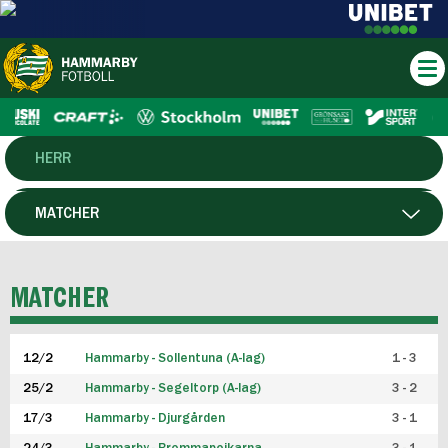
HERR
DAM
MATCHER
HTFF
SPELARE
MATCHER
P19
12/2
Hammarby - Sollentuna (A-lag)
1 - 3
F19
25/2
Hammarby - Segeltorp (A-lag)
3 - 2
FUTSAL HERR
17/3
Hammarby - Djurgården
3 - 1