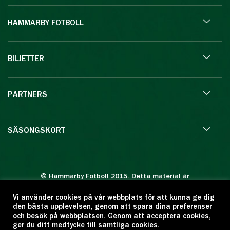
HAMMARBY FOTBOLL
BILJETTER
PARTNERS
SÄSONGSKORT
© Hammarby Fotboll 2015. Detta material är
skyddat enligt lagen om upphovsrätt.
Vi använder cookies på vår webbplats för att kunna ge dig
Eftertryck eller annan kopiering är förbjuden.
den bästa upplevelsen, genom att spara dina preferenser
Citera oss gärna men ange källan:
och besök på webbplatsen. Genom att acceptera cookies,
ger du ditt medtycke till samtliga cookies.
www.hammarbyfotboll.se. Ansvarig utgivare: