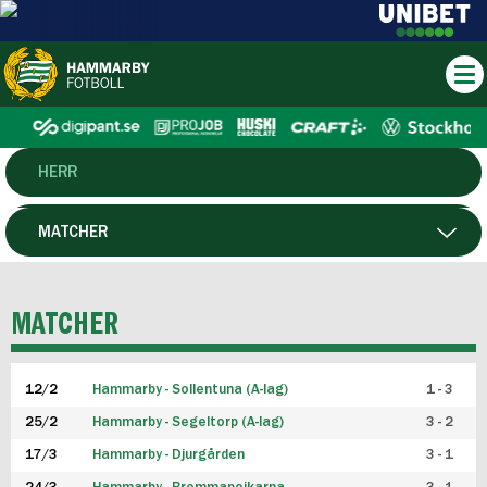
HERR
DAM
MATCHER
HTFF
SPELARE
MATCHER
P19
12/2
Hammarby - Sollentuna (A-lag)
1 - 3
F19
25/2
Hammarby - Segeltorp (A-lag)
3 - 2
FUTSAL HERR
17/3
Hammarby - Djurgården
3 - 1