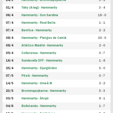
24/3
Hammarby - Brommapojkarna
3 - 1
FUTSAL DAM
01/4
Täby (A-lag) - Hammarby
3 - 4
06/4
Hammarby - Son Sardina
16 - 0
07/4
Hammarby - Real Betis
1 - 1
07/4
Benfica - Hammarby
2 - 2
08/4
Hammarby - Platges de Calvià
20 - 0
08/4
Atlético Madrid - Hammarby
2 - 0
09/4
Collerense - Hammarby
0 - 7
16/4
Sundsvalls DFF - Hammarby
1 - 8
25/4
Hammarby - Djurgården
5 - 0
07/5
Piteå - Hammarby
0 - 7
14/5
Hammarby - Umeå IK
2 - 2
23/5
Brommapojkarna - Hammarby
5 - 3
30/5
Hammarby - Älvsjö
8 - 1
04/6
Bollstanäs - Hammarby
1 - 7