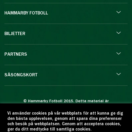
HAMMARBY FOTBOLL
BILJETTER
PARTNERS
SÄSONGSKORT
© Hammarby Fotboll 2015. Detta material är
skyddat enligt lagen om upphovsrätt.
Vi använder cookies på vår webbplats för att kunna ge dig
Eftertryck eller annan kopiering är förbjuden.
den bästa upplevelsen, genom att spara dina preferenser
Citera oss gärna men ange källan:
och besök på webbplatsen. Genom att acceptera cookies,
ger du ditt medtycke till samtliga cookies.
www.hammarbyfotboll.se. Ansvarig utgivare: