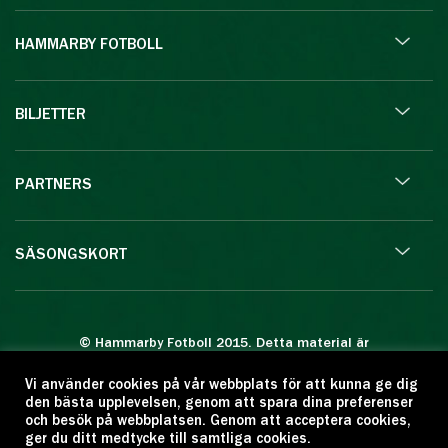
HAMMARBY FOTBOLL
BILJETTER
PARTNERS
SÄSONGSKORT
© Hammarby Fotboll 2015. Detta material är
skyddat enligt lagen om upphovsrätt.
Vi använder cookies på vår webbplats för att kunna ge dig
Eftertryck eller annan kopiering är förbjuden.
den bästa upplevelsen, genom att spara dina preferenser
Citera oss gärna men ange källan:
och besök på webbplatsen. Genom att acceptera cookies,
ger du ditt medtycke till samtliga cookies.
www.hammarbyfotboll.se. Ansvarig utgivare: