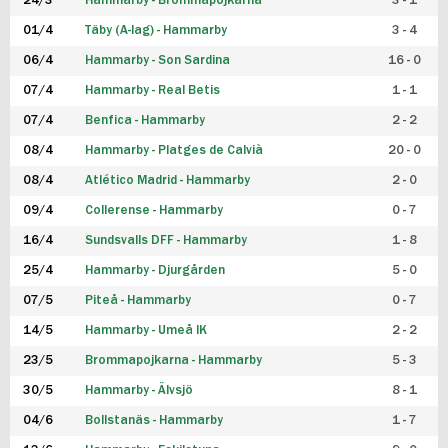
24/3
Hammarby - Brommapojkarna
3 - 1
FUTSAL DAM
01/4
Täby (A-lag) - Hammarby
3 - 4
06/4
Hammarby - Son Sardina
16 - 0
07/4
Hammarby - Real Betis
1 - 1
07/4
Benfica - Hammarby
2 - 2
08/4
Hammarby - Platges de Calvià
20 - 0
08/4
Atlético Madrid - Hammarby
2 - 0
09/4
Collerense - Hammarby
0 - 7
16/4
Sundsvalls DFF - Hammarby
1 - 8
25/4
Hammarby - Djurgården
5 - 0
07/5
Piteå - Hammarby
0 - 7
14/5
Hammarby - Umeå IK
2 - 2
23/5
Brommapojkarna - Hammarby
5 - 3
30/5
Hammarby - Älvsjö
8 - 1
04/6
Bollstanäs - Hammarby
1 - 7