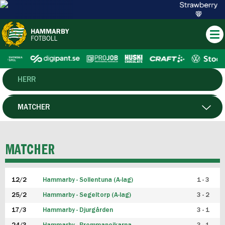
HERR
DAM
MATCHER
HTFF
SPELARE
MATCHER
P19
12/2
Hammarby - Sollentuna (A-lag)
1 - 3
F19
25/2
Hammarby - Segeltorp (A-lag)
3 - 2
FUTSAL HERR
17/3
Hammarby - Djurgården
3 - 1