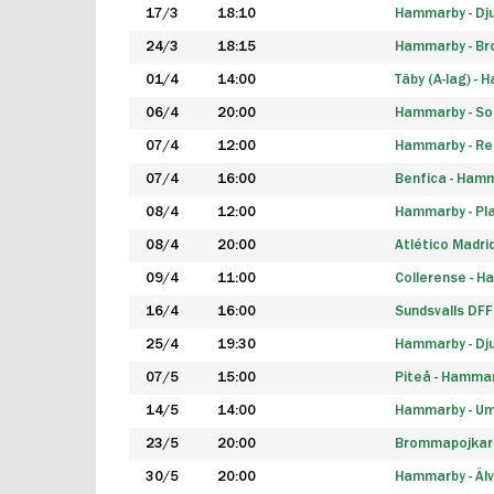
17/3
18:10
Hammarby - Dj
24/3
18:15
Hammarby - B
01/4
14:00
Täby (A-lag) -
06/4
20:00
Hammarby - So
07/4
12:00
Hammarby - Rea
07/4
16:00
Benfica - Ham
08/4
12:00
Hammarby - Pla
08/4
20:00
Atlético Madri
09/4
11:00
Collerense - 
16/4
16:00
Sundsvalls DF
25/4
19:30
Hammarby - Dj
07/5
15:00
Piteå - Hamma
14/5
14:00
Hammarby - Um
23/5
20:00
Brommapojkar
30/5
20:00
Hammarby - Älv