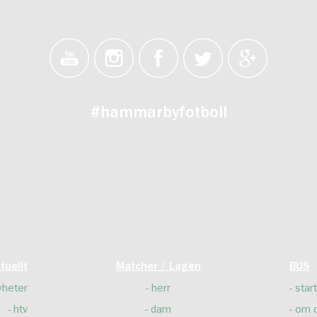
#hammarbyfotboll
tuellt
Matcher / Lagen
BUS
yheter
herr
start
htv
dam
om 