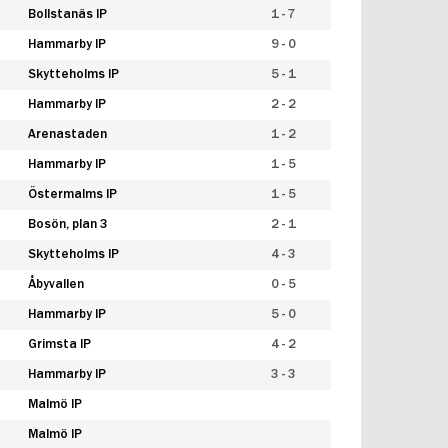
Bollstanäs IP
1 - 7
Hammarby IP
9 - 0
Skytteholms IP
5 - 1
Hammarby IP
2 - 2
Arenastaden
1 - 2
Hammarby IP
1 - 5
Östermalms IP
1 - 5
Bosön, plan 3
2 - 1
Skytteholms IP
4 - 3
Åbyvallen
0 - 5
Hammarby IP
5 - 0
Grimsta IP
4 - 2
Hammarby IP
3 - 3
Malmö IP
Malmö IP