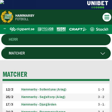
HERR
DAM
MATCHER
HTFF
SPELARE
MATCHER
P19
12/2
Hammarby - Sollentuna (A-lag)
1 - 3
F19
25/2
Hammarby - Segeltorp (A-lag)
3 - 2
FUTSAL HERR
17/3
Hammarby - Djurgården
3 - 1