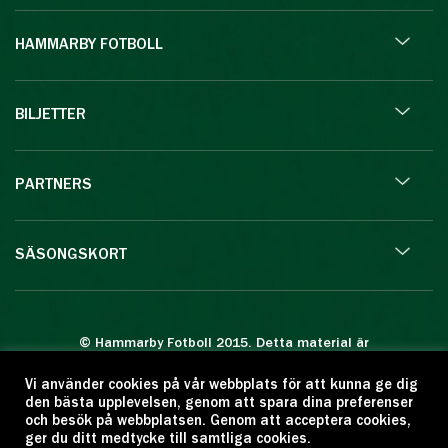
HAMMARBY FOTBOLL
BILJETTER
PARTNERS
SÄSONGSKORT
© Hammarby Fotboll 2015. Detta material är
skyddat enligt lagen om upphovsrätt.
Vi använder cookies på vår webbplats för att kunna ge dig
Eftertryck eller annan kopiering är förbjuden.
den bästa upplevelsen, genom att spara dina preferenser
Citera oss gärna men ange källan:
och besök på webbplatsen. Genom att acceptera cookies,
ger du ditt medtycke till samtliga cookies.
www.hammarbyfotboll.se. Ansvarig utgivare: