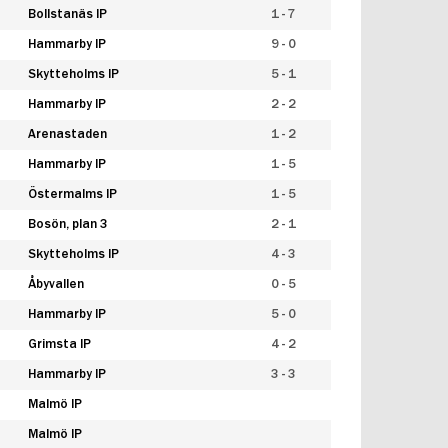
Bollstanäs IP
1 - 7
Hammarby IP
9 - 0
Skytteholms IP
5 - 1
Hammarby IP
2 - 2
Arenastaden
1 - 2
Hammarby IP
1 - 5
Östermalms IP
1 - 5
Bosön, plan 3
2 - 1
Skytteholms IP
4 - 3
Åbyvallen
0 - 5
Hammarby IP
5 - 0
Grimsta IP
4 - 2
Hammarby IP
3 - 3
Malmö IP
Malmö IP