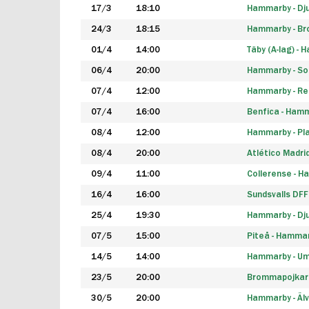
17/3
18:10
Hammarby - Dj
24/3
18:15
Hammarby - B
01/4
14:00
Täby (A-lag) -
06/4
20:00
Hammarby - So
07/4
12:00
Hammarby - Rea
07/4
16:00
Benfica - Ham
08/4
12:00
Hammarby - Pla
08/4
20:00
Atlético Madri
09/4
11:00
Collerense - 
16/4
16:00
Sundsvalls DF
25/4
19:30
Hammarby - Dj
07/5
15:00
Piteå - Hamma
14/5
14:00
Hammarby - Um
23/5
20:00
Brommapojkar
30/5
20:00
Hammarby - Älv