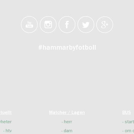
#hammarbyfotboll
tuellt
Matcher / Lagen
BUS
yheter
herr
start
htv
dam
om 