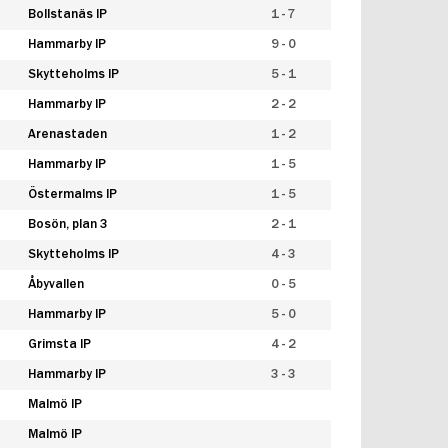
Bollstanäs IP
1 - 7
Hammarby IP
9 - 0
Skytteholms IP
5 - 1
Hammarby IP
2 - 2
Arenastaden
1 - 2
Hammarby IP
1 - 5
Östermalms IP
1 - 5
Bosön, plan 3
2 - 1
Skytteholms IP
4 - 3
Åbyvallen
0 - 5
Hammarby IP
5 - 0
Grimsta IP
4 - 2
Hammarby IP
3 - 3
Malmö IP
Malmö IP