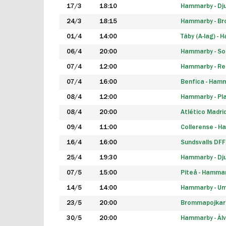
17/3
18:10
Hammarby - Dj
24/3
18:15
Hammarby - B
01/4
14:00
Täby (A-lag) -
06/4
20:00
Hammarby - So
07/4
12:00
Hammarby - Rea
07/4
16:00
Benfica - Ham
08/4
12:00
Hammarby - Pla
08/4
20:00
Atlético Madri
09/4
11:00
Collerense - 
16/4
16:00
Sundsvalls DF
25/4
19:30
Hammarby - Dj
07/5
15:00
Piteå - Hamma
14/5
14:00
Hammarby - Um
23/5
20:00
Brommapojkar
30/5
20:00
Hammarby - Älv