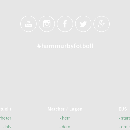
#hammarbyfotboll
tuellt
Matcher / Lagen
BUS
yheter
herr
start
htv
dam
om 