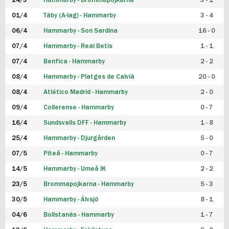
24/3
Hammarby - Brommapojkarna
3 - 1
FUTSAL DAM
01/4
Täby (A-lag) - Hammarby
3 - 4
06/4
Hammarby - Son Sardina
16 - 0
07/4
Hammarby - Real Betis
1 - 1
07/4
Benfica - Hammarby
2 - 2
08/4
Hammarby - Platges de Calvià
20 - 0
08/4
Atlético Madrid - Hammarby
2 - 0
09/4
Collerense - Hammarby
0 - 7
16/4
Sundsvalls DFF - Hammarby
1 - 8
25/4
Hammarby - Djurgården
5 - 0
07/5
Piteå - Hammarby
0 - 7
14/5
Hammarby - Umeå IK
2 - 2
23/5
Brommapojkarna - Hammarby
5 - 3
30/5
Hammarby - Älvsjö
8 - 1
04/6
Bollstanäs - Hammarby
1 - 7