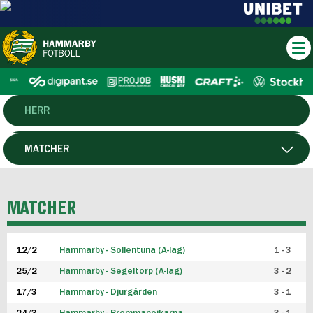
HERR
DAM
MATCHER
HTFF
SPELARE
MATCHER
P19
12/2
Hammarby - Sollentuna (A-lag)
1 - 3
F19
25/2
Hammarby - Segeltorp (A-lag)
3 - 2
FUTSAL HERR
17/3
Hammarby - Djurgården
3 - 1