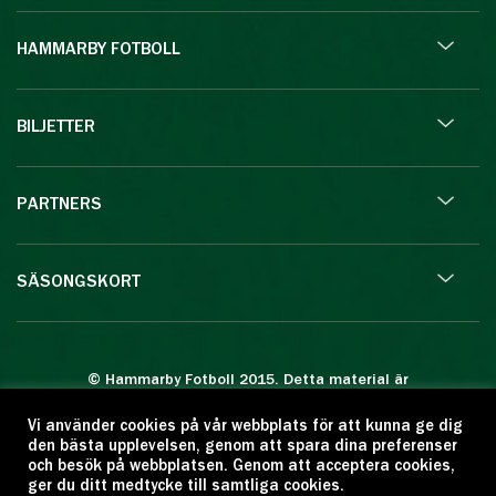
HAMMARBY FOTBOLL
BILJETTER
PARTNERS
SÄSONGSKORT
© Hammarby Fotboll 2015. Detta material är
skyddat enligt lagen om upphovsrätt.
Vi använder cookies på vår webbplats för att kunna ge dig
Eftertryck eller annan kopiering är förbjuden.
den bästa upplevelsen, genom att spara dina preferenser
Citera oss gärna men ange källan:
och besök på webbplatsen. Genom att acceptera cookies,
ger du ditt medtycke till samtliga cookies.
www.hammarbyfotboll.se. Ansvarig utgivare: