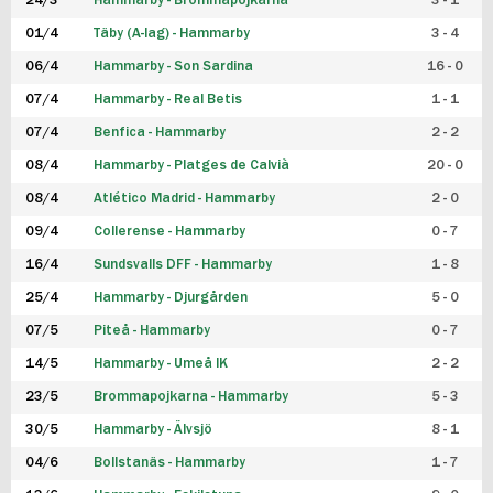
24/3
Hammarby - Brommapojkarna
3 - 1
FUTSAL DAM
01/4
Täby (A-lag) - Hammarby
3 - 4
06/4
Hammarby - Son Sardina
16 - 0
07/4
Hammarby - Real Betis
1 - 1
07/4
Benfica - Hammarby
2 - 2
08/4
Hammarby - Platges de Calvià
20 - 0
08/4
Atlético Madrid - Hammarby
2 - 0
09/4
Collerense - Hammarby
0 - 7
16/4
Sundsvalls DFF - Hammarby
1 - 8
25/4
Hammarby - Djurgården
5 - 0
07/5
Piteå - Hammarby
0 - 7
14/5
Hammarby - Umeå IK
2 - 2
23/5
Brommapojkarna - Hammarby
5 - 3
30/5
Hammarby - Älvsjö
8 - 1
04/6
Bollstanäs - Hammarby
1 - 7