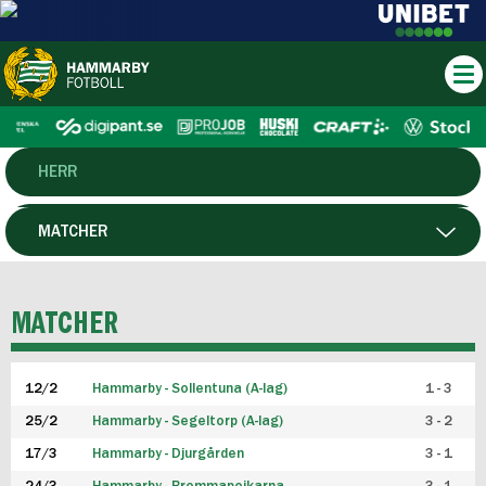
HERR
DAM
MATCHER
HTFF
SPELARE
MATCHER
P19
12/2
Hammarby - Sollentuna (A-lag)
1 - 3
F19
25/2
Hammarby - Segeltorp (A-lag)
3 - 2
FUTSAL HERR
17/3
Hammarby - Djurgården
3 - 1