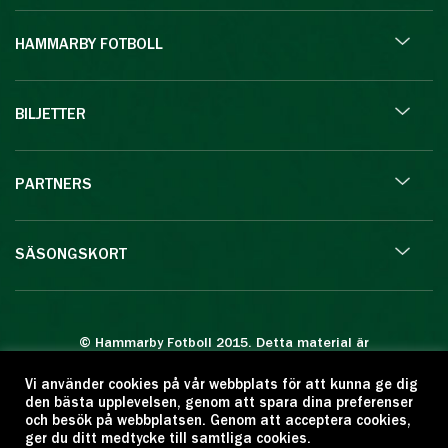
HAMMARBY FOTBOLL
BILJETTER
PARTNERS
SÄSONGSKORT
© Hammarby Fotboll 2015. Detta material är
skyddat enligt lagen om upphovsrätt.
Vi använder cookies på vår webbplats för att kunna ge dig
Eftertryck eller annan kopiering är förbjuden.
den bästa upplevelsen, genom att spara dina preferenser
Citera oss gärna men ange källan:
och besök på webbplatsen. Genom att acceptera cookies,
ger du ditt medtycke till samtliga cookies.
www.hammarbyfotboll.se. Ansvarig utgivare: