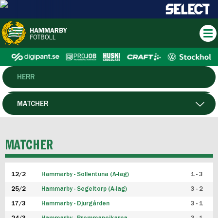
HERR
DAM
MATCHER
HTFF
SPELARE
MATCHER
P19
12/2
Hammarby - Sollentuna (A-lag)
1 - 3
F19
25/2
Hammarby - Segeltorp (A-lag)
3 - 2
FUTSAL HERR
17/3
Hammarby - Djurgården
3 - 1