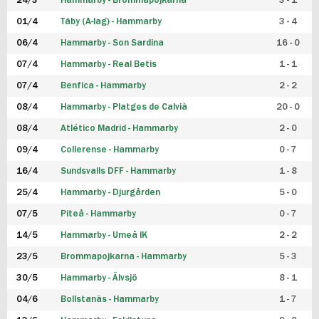
24/3
Hammarby - Brommapojkarna
3 - 1
FUTSAL DAM
01/4
Täby (A-lag) - Hammarby
3 - 4
06/4
Hammarby - Son Sardina
16 - 0
07/4
Hammarby - Real Betis
1 - 1
07/4
Benfica - Hammarby
2 - 2
08/4
Hammarby - Platges de Calvià
20 - 0
08/4
Atlético Madrid - Hammarby
2 - 0
09/4
Collerense - Hammarby
0 - 7
16/4
Sundsvalls DFF - Hammarby
1 - 8
25/4
Hammarby - Djurgården
5 - 0
07/5
Piteå - Hammarby
0 - 7
14/5
Hammarby - Umeå IK
2 - 2
23/5
Brommapojkarna - Hammarby
5 - 3
30/5
Hammarby - Älvsjö
8 - 1
04/6
Bollstanäs - Hammarby
1 - 7