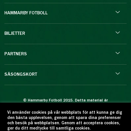
HAMMARBY FOTBOLL
BILJETTER
PARTNERS
SÄSONGSKORT
© Hammarby Fotboll 2015. Detta material är
skyddat enligt lagen om upphovsrätt.
Vi använder cookies på vår webbplats för att kunna ge dig
Eftertryck eller annan kopiering är förbjuden.
den bästa upplevelsen, genom att spara dina preferenser
Citera oss gärna men ange källan:
och besök på webbplatsen. Genom att acceptera cookies,
ger du ditt medtycke till samtliga cookies.
www.hammarbyfotboll.se. Ansvarig utgivare: