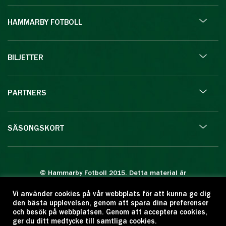
HAMMARBY FOTBOLL
BILJETTER
PARTNERS
SÄSONGSKORT
© Hammarby Fotboll 2015. Detta material är
skyddat enligt lagen om upphovsrätt.
Vi använder cookies på vår webbplats för att kunna ge dig
Eftertryck eller annan kopiering är förbjuden.
den bästa upplevelsen, genom att spara dina preferenser
Citera oss gärna men ange källan:
och besök på webbplatsen. Genom att acceptera cookies,
ger du ditt medtycke till samtliga cookies.
www.hammarbyfotboll.se. Ansvarig utgivare: