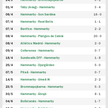
24/3
Hammarby - Brommapojkarna
3 - 1
FUTSAL DAM
01/4
Täby (A-lag) - Hammarby
3 - 4
06/4
Hammarby - Son Sardina
16 - 0
07/4
Hammarby - Real Betis
1 - 1
07/4
Benfica - Hammarby
2 - 2
08/4
Hammarby - Platges de Calvià
20 - 0
08/4
Atlético Madrid - Hammarby
2 - 0
09/4
Collerense - Hammarby
0 - 7
16/4
Sundsvalls DFF - Hammarby
1 - 8
25/4
Hammarby - Djurgården
5 - 0
07/5
Piteå - Hammarby
0 - 7
14/5
Hammarby - Umeå IK
2 - 2
23/5
Brommapojkarna - Hammarby
5 - 3
30/5
Hammarby - Älvsjö
8 - 1
04/6
Bollstanäs - Hammarby
1 - 7