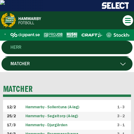
HERR
DAM
MATCHER
HTFF
SPELARE
MATCHER
P19
12/2
Hammarby - Sollentuna (A-lag)
1 - 3
F19
25/2
Hammarby - Segeltorp (A-lag)
3 - 2
FUTSAL HERR
17/3
Hammarby - Djurgården
3 - 1