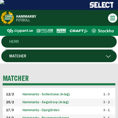
HERR
DAM
MATCHER
HTFF
SPELARE
MATCHER
P19
12/2
Hammarby - Sollentuna (A-lag)
1 - 3
F19
25/2
Hammarby - Segeltorp (A-lag)
3 - 2
FUTSAL HERR
17/3
Hammarby - Djurgården
3 - 1