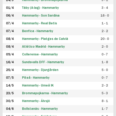
24/3
Hammarby - Brommapojkarna
3 - 1
FUTSAL DAM
01/4
Täby (A-lag) - Hammarby
3 - 4
06/4
Hammarby - Son Sardina
16 - 0
07/4
Hammarby - Real Betis
1 - 1
07/4
Benfica - Hammarby
2 - 2
08/4
Hammarby - Platges de Calvià
20 - 0
08/4
Atlético Madrid - Hammarby
2 - 0
09/4
Collerense - Hammarby
0 - 7
16/4
Sundsvalls DFF - Hammarby
1 - 8
25/4
Hammarby - Djurgården
5 - 0
07/5
Piteå - Hammarby
0 - 7
14/5
Hammarby - Umeå IK
2 - 2
23/5
Brommapojkarna - Hammarby
5 - 3
30/5
Hammarby - Älvsjö
8 - 1
04/6
Bollstanäs - Hammarby
1 - 7