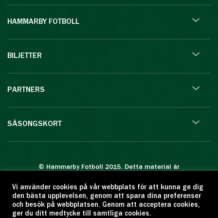
HAMMARBY FOTBOLL
BILJETTER
PARTNERS
SÄSONGSKORT
© Hammarby Fotboll 2015. Detta material är
skyddat enligt lagen om upphovsrätt.
Vi använder cookies på vår webbplats för att kunna ge dig
Eftertryck eller annan kopiering är förbjuden.
den bästa upplevelsen, genom att spara dina preferenser
Citera oss gärna men ange källan:
och besök på webbplatsen. Genom att acceptera cookies,
ger du ditt medtycke till samtliga cookies.
www.hammarbyfotboll.se. Ansvarig utgivare: