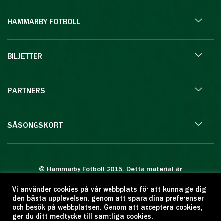
HAMMARBY FOTBOLL
BILJETTER
PARTNERS
SÄSONGSKORT
© Hammarby Fotboll 2015. Detta material är
skyddat enligt lagen om upphovsrätt.
Vi använder cookies på vår webbplats för att kunna ge dig
Eftertryck eller annan kopiering är förbjuden.
den bästa upplevelsen, genom att spara dina preferenser
Citera oss gärna men ange källan:
och besök på webbplatsen. Genom att acceptera cookies,
ger du ditt medtycke till samtliga cookies.
www.hammarbyfotboll.se. Ansvarig utgivare: