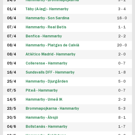
24/3
Hammarby - Brommapojkarna
3 - 1
FUTSAL DAM
01/4
Täby (A-lag) - Hammarby
3 - 4
06/4
Hammarby - Son Sardina
16 - 0
07/4
Hammarby - Real Betis
1 - 1
07/4
Benfica - Hammarby
2 - 2
08/4
Hammarby - Platges de Calvià
20 - 0
08/4
Atlético Madrid - Hammarby
2 - 0
09/4
Collerense - Hammarby
0 - 7
16/4
Sundsvalls DFF - Hammarby
1 - 8
25/4
Hammarby - Djurgården
5 - 0
07/5
Piteå - Hammarby
0 - 7
14/5
Hammarby - Umeå IK
2 - 2
23/5
Brommapojkarna - Hammarby
5 - 3
30/5
Hammarby - Älvsjö
8 - 1
04/6
Bollstanäs - Hammarby
1 - 7