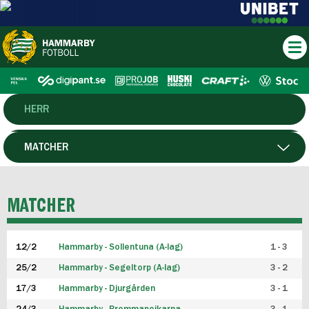
HERR
DAM
MATCHER
HTFF
SPELARE
MATCHER
P19
12/2
Hammarby - Sollentuna (A-lag)
1 - 3
F19
25/2
Hammarby - Segeltorp (A-lag)
3 - 2
FUTSAL HERR
17/3
Hammarby - Djurgården
3 - 1