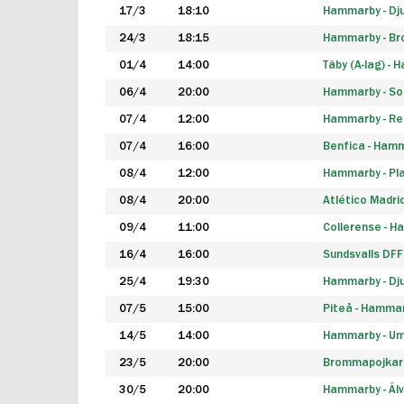
17/3
18:10
Hammarby - Dj
24/3
18:15
Hammarby - B
01/4
14:00
Täby (A-lag) -
06/4
20:00
Hammarby - So
07/4
12:00
Hammarby - Rea
07/4
16:00
Benfica - Ham
08/4
12:00
Hammarby - Pla
08/4
20:00
Atlético Madri
09/4
11:00
Collerense - 
16/4
16:00
Sundsvalls DF
25/4
19:30
Hammarby - Dj
07/5
15:00
Piteå - Hamma
14/5
14:00
Hammarby - Um
23/5
20:00
Brommapojkar
30/5
20:00
Hammarby - Älv