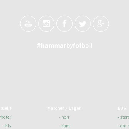
#hammarbyfotboll
tuellt
Matcher / Lagen
BUS
yheter
herr
start
htv
dam
om 