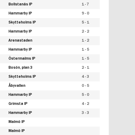
Bollstanäs IP
1 - 7
Hammarby IP
9 - 0
Skytteholms IP
5 - 1
Hammarby IP
2 - 2
Arenastaden
1 - 2
Hammarby IP
1 - 5
Östermalms IP
1 - 5
Bosön, plan 3
2 - 1
Skytteholms IP
4 - 3
Åbyvallen
0 - 5
Hammarby IP
5 - 0
Grimsta IP
4 - 2
Hammarby IP
3 - 3
Malmö IP
Malmö IP