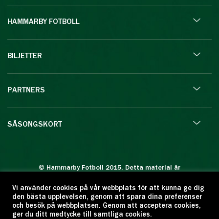
HAMMARBY FOTBOLL
BILJETTER
PARTNERS
SÄSONGSKORT
© Hammarby Fotboll 2015. Detta material är
skyddat enligt lagen om upphovsrätt.
Vi använder cookies på vår webbplats för att kunna ge dig
Eftertryck eller annan kopiering är förbjuden.
den bästa upplevelsen, genom att spara dina preferenser
Citera oss gärna men ange källan:
och besök på webbplatsen. Genom att acceptera cookies,
ger du ditt medtycke till samtliga cookies.
www.hammarbyfotboll.se. Ansvarig utgivare: