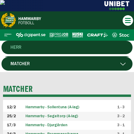
HERR
DAM
MATCHER
HTFF
SPELARE
MATCHER
P19
12/2
Hammarby - Sollentuna (A-lag)
1 - 3
F19
25/2
Hammarby - Segeltorp (A-lag)
3 - 2
FUTSAL HERR
17/3
Hammarby - Djurgården
3 - 1