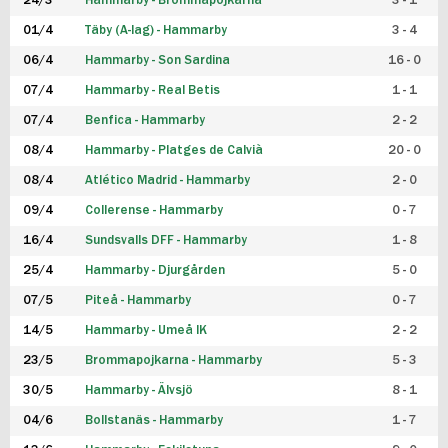
24/3
Hammarby - Brommapojkarna
3 - 1
FUTSAL DAM
01/4
Täby (A-lag) - Hammarby
3 - 4
06/4
Hammarby - Son Sardina
16 - 0
07/4
Hammarby - Real Betis
1 - 1
07/4
Benfica - Hammarby
2 - 2
08/4
Hammarby - Platges de Calvià
20 - 0
08/4
Atlético Madrid - Hammarby
2 - 0
09/4
Collerense - Hammarby
0 - 7
16/4
Sundsvalls DFF - Hammarby
1 - 8
25/4
Hammarby - Djurgården
5 - 0
07/5
Piteå - Hammarby
0 - 7
14/5
Hammarby - Umeå IK
2 - 2
23/5
Brommapojkarna - Hammarby
5 - 3
30/5
Hammarby - Älvsjö
8 - 1
04/6
Bollstanäs - Hammarby
1 - 7