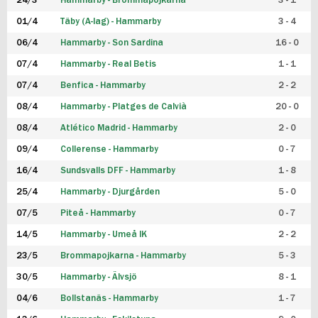
24/3
Hammarby - Brommapojkarna
3 - 1
FUTSAL DAM
01/4
Täby (A-lag) - Hammarby
3 - 4
06/4
Hammarby - Son Sardina
16 - 0
07/4
Hammarby - Real Betis
1 - 1
07/4
Benfica - Hammarby
2 - 2
08/4
Hammarby - Platges de Calvià
20 - 0
08/4
Atlético Madrid - Hammarby
2 - 0
09/4
Collerense - Hammarby
0 - 7
16/4
Sundsvalls DFF - Hammarby
1 - 8
25/4
Hammarby - Djurgården
5 - 0
07/5
Piteå - Hammarby
0 - 7
14/5
Hammarby - Umeå IK
2 - 2
23/5
Brommapojkarna - Hammarby
5 - 3
30/5
Hammarby - Älvsjö
8 - 1
04/6
Bollstanäs - Hammarby
1 - 7