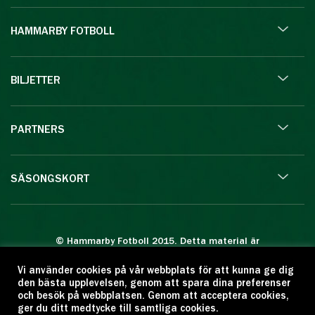
HAMMARBY FOTBOLL
BILJETTER
PARTNERS
SÄSONGSKORT
© Hammarby Fotboll 2015. Detta material är
skyddat enligt lagen om upphovsrätt.
Vi använder cookies på vår webbplats för att kunna ge dig
Eftertryck eller annan kopiering är förbjuden.
den bästa upplevelsen, genom att spara dina preferenser
Citera oss gärna men ange källan:
och besök på webbplatsen. Genom att acceptera cookies,
ger du ditt medtycke till samtliga cookies.
www.hammarbyfotboll.se. Ansvarig utgivare: