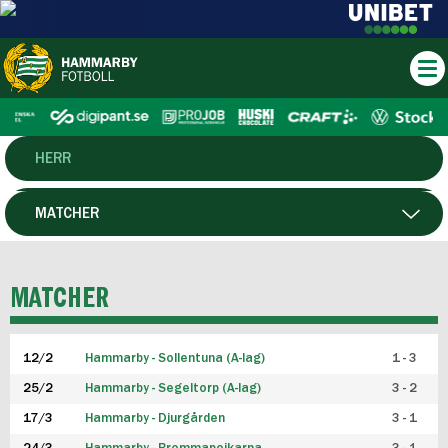
HERR
DAM
MATCHER
HTFF
SPELARE
MATCHER
P19
12/2
Hammarby - Sollentuna (A-lag)
1 - 3
F19
25/2
Hammarby - Segeltorp (A-lag)
3 - 2
FUTSAL HERR
17/3
Hammarby - Djurgården
3 - 1