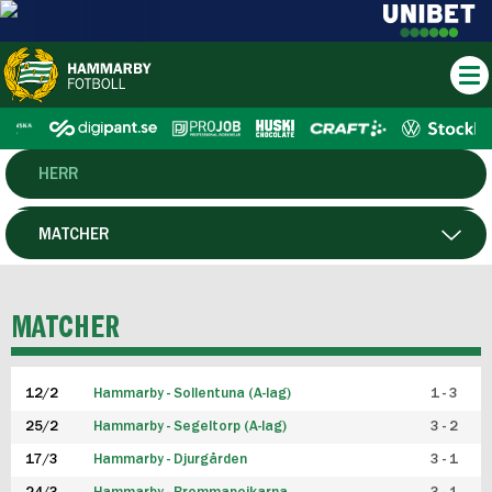
HERR
DAM
MATCHER
HTFF
SPELARE
MATCHER
P19
12/2
Hammarby - Sollentuna (A-lag)
1 - 3
F19
25/2
Hammarby - Segeltorp (A-lag)
3 - 2
FUTSAL HERR
17/3
Hammarby - Djurgården
3 - 1