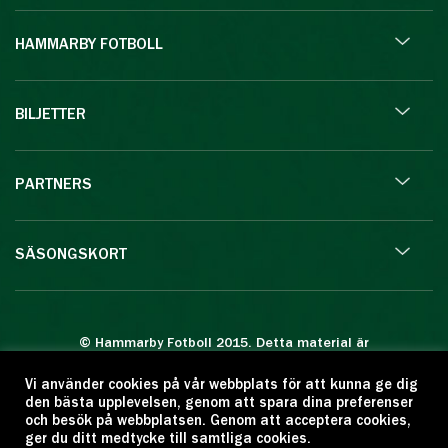
HAMMARBY FOTBOLL
BILJETTER
PARTNERS
SÄSONGSKORT
© Hammarby Fotboll 2015. Detta material är
skyddat enligt lagen om upphovsrätt.
Vi använder cookies på vår webbplats för att kunna ge dig
Eftertryck eller annan kopiering är förbjuden.
den bästa upplevelsen, genom att spara dina preferenser
Citera oss gärna men ange källan:
och besök på webbplatsen. Genom att acceptera cookies,
ger du ditt medtycke till samtliga cookies.
www.hammarbyfotboll.se. Ansvarig utgivare: