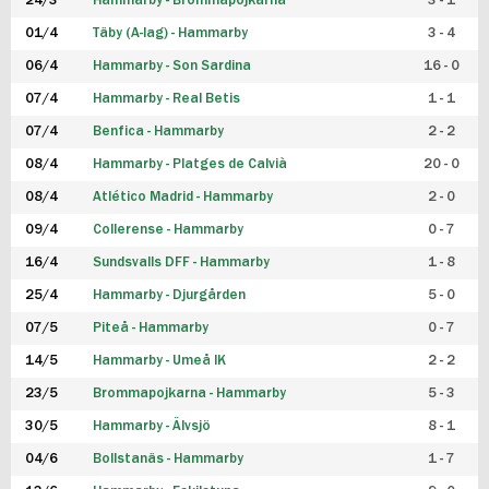
24/3
Hammarby - Brommapojkarna
3 - 1
FUTSAL DAM
01/4
Täby (A-lag) - Hammarby
3 - 4
06/4
Hammarby - Son Sardina
16 - 0
07/4
Hammarby - Real Betis
1 - 1
07/4
Benfica - Hammarby
2 - 2
08/4
Hammarby - Platges de Calvià
20 - 0
08/4
Atlético Madrid - Hammarby
2 - 0
09/4
Collerense - Hammarby
0 - 7
16/4
Sundsvalls DFF - Hammarby
1 - 8
25/4
Hammarby - Djurgården
5 - 0
07/5
Piteå - Hammarby
0 - 7
14/5
Hammarby - Umeå IK
2 - 2
23/5
Brommapojkarna - Hammarby
5 - 3
30/5
Hammarby - Älvsjö
8 - 1
04/6
Bollstanäs - Hammarby
1 - 7