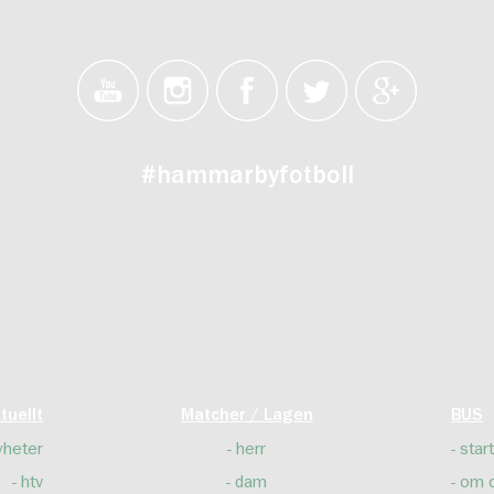
#hammarbyfotboll
tuellt
Matcher / Lagen
BUS
yheter
herr
start
htv
dam
om 