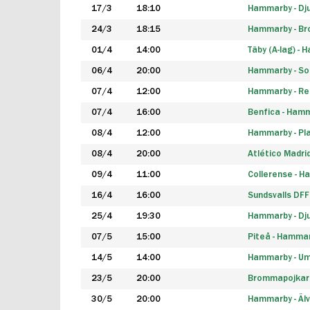
17/3
18:10
Hammarby - Dj
24/3
18:15
Hammarby - B
01/4
14:00
Täby (A-lag) -
06/4
20:00
Hammarby - So
07/4
12:00
Hammarby - Rea
07/4
16:00
Benfica - Ham
08/4
12:00
Hammarby - Pla
08/4
20:00
Atlético Madri
09/4
11:00
Collerense - 
16/4
16:00
Sundsvalls DF
25/4
19:30
Hammarby - Dj
07/5
15:00
Piteå - Hamma
14/5
14:00
Hammarby - Um
23/5
20:00
Brommapojkar
30/5
20:00
Hammarby - Älv