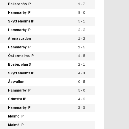
Bollstanäs IP
1 - 7
Hammarby IP
9 - 0
Skytteholms IP
5 - 1
Hammarby IP
2 - 2
Arenastaden
1 - 2
Hammarby IP
1 - 5
Östermalms IP
1 - 5
Bosön, plan 3
2 - 1
Skytteholms IP
4 - 3
Åbyvallen
0 - 5
Hammarby IP
5 - 0
Grimsta IP
4 - 2
Hammarby IP
3 - 3
Malmö IP
Malmö IP