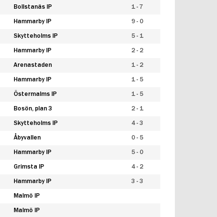
Bollstanäs IP
1 - 7
Hammarby IP
9 - 0
Skytteholms IP
5 - 1
Hammarby IP
2 - 2
Arenastaden
1 - 2
Hammarby IP
1 - 5
Östermalms IP
1 - 5
Bosön, plan 3
2 - 1
Skytteholms IP
4 - 3
Åbyvallen
0 - 5
Hammarby IP
5 - 0
Grimsta IP
4 - 2
Hammarby IP
3 - 3
Malmö IP
Malmö IP