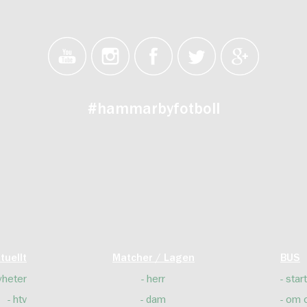
#hammarbyfotboll
tuellt
Matcher / Lagen
BUS
yheter
herr
start
htv
dam
om 