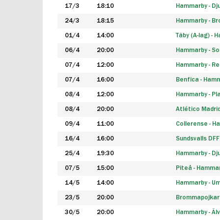
17/3
18:10
Hammarby - Dj
24/3
18:15
Hammarby - B
01/4
14:00
Täby (A-lag) -
06/4
20:00
Hammarby - So
07/4
12:00
Hammarby - Rea
07/4
16:00
Benfica - Ham
08/4
12:00
Hammarby - Pla
08/4
20:00
Atlético Madri
09/4
11:00
Collerense - 
16/4
16:00
Sundsvalls DF
25/4
19:30
Hammarby - Dj
07/5
15:00
Piteå - Hamma
14/5
14:00
Hammarby - Um
23/5
20:00
Brommapojkar
30/5
20:00
Hammarby - Älv