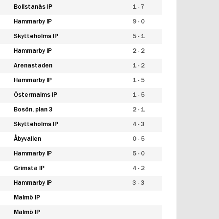
Bollstanäs IP
1 - 7
Hammarby IP
9 - 0
Skytteholms IP
5 - 1
Hammarby IP
2 - 2
Arenastaden
1 - 2
Hammarby IP
1 - 5
Östermalms IP
1 - 5
Bosön, plan 3
2 - 1
Skytteholms IP
4 - 3
Åbyvallen
0 - 5
Hammarby IP
5 - 0
Grimsta IP
4 - 2
Hammarby IP
3 - 3
Malmö IP
Malmö IP