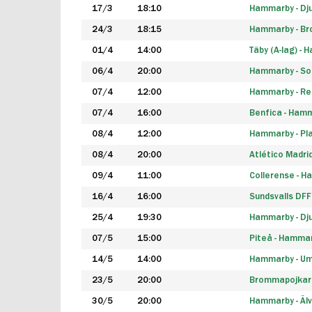
17/3
18:10
Hammarby - Dj
24/3
18:15
Hammarby - B
01/4
14:00
Täby (A-lag) -
06/4
20:00
Hammarby - So
07/4
12:00
Hammarby - Rea
07/4
16:00
Benfica - Ham
08/4
12:00
Hammarby - Pla
08/4
20:00
Atlético Madri
09/4
11:00
Collerense - 
16/4
16:00
Sundsvalls DF
25/4
19:30
Hammarby - Dj
07/5
15:00
Piteå - Hamma
14/5
14:00
Hammarby - Um
23/5
20:00
Brommapojkar
30/5
20:00
Hammarby - Älv