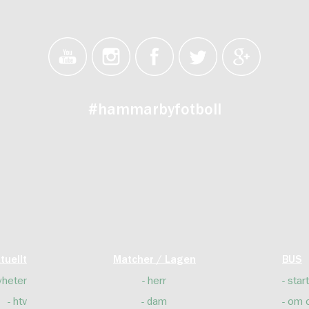
#hammarbyfotboll
tuellt
Matcher / Lagen
BUS
yheter
herr
start
htv
dam
om 