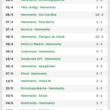
24/3
Hammarby - Brommapojkarna
3 - 1
FUTSAL DAM
01/4
Täby (A-lag) - Hammarby
3 - 4
06/4
Hammarby - Son Sardina
16 - 0
07/4
Hammarby - Real Betis
1 - 1
07/4
Benfica - Hammarby
2 - 2
08/4
Hammarby - Platges de Calvià
20 - 0
08/4
Atlético Madrid - Hammarby
2 - 0
09/4
Collerense - Hammarby
0 - 7
16/4
Sundsvalls DFF - Hammarby
1 - 8
25/4
Hammarby - Djurgården
5 - 0
07/5
Piteå - Hammarby
0 - 7
14/5
Hammarby - Umeå IK
2 - 2
23/5
Brommapojkarna - Hammarby
5 - 3
30/5
Hammarby - Älvsjö
8 - 1
04/6
Bollstanäs - Hammarby
1 - 7