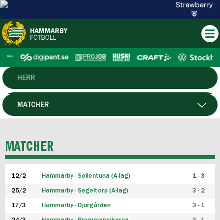
HERR
DAM
MATCHER
HTFF
SPELARE
MATCHER
P19
12/2
Hammarby - Sollentuna (A-lag)
1 - 3
F19
25/2
Hammarby - Segeltorp (A-lag)
3 - 2
FUTSAL HERR
17/3
Hammarby - Djurgården
3 - 1