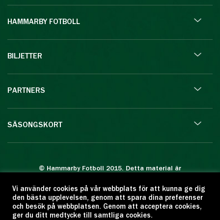
HAMMARBY FOTBOLL
BILJETTER
PARTNERS
SÄSONGSKORT
© Hammarby Fotboll 2015. Detta material är
skyddat enligt lagen om upphovsrätt.
Vi använder cookies på vår webbplats för att kunna ge dig
Eftertryck eller annan kopiering är förbjuden.
den bästa upplevelsen, genom att spara dina preferenser
Citera oss gärna men ange källan:
och besök på webbplatsen. Genom att acceptera cookies,
ger du ditt medtycke till samtliga cookies.
www.hammarbyfotboll.se. Ansvarig utgivare: