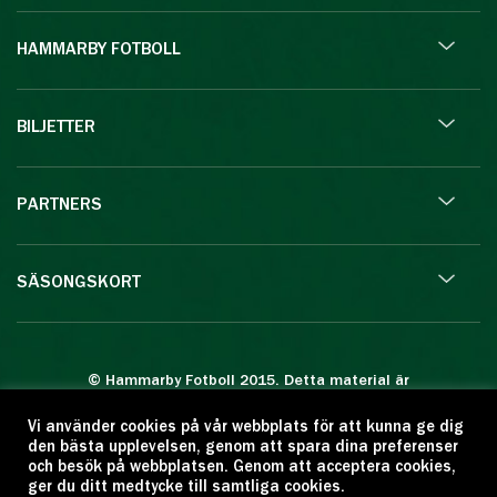
HAMMARBY FOTBOLL
BILJETTER
PARTNERS
SÄSONGSKORT
© Hammarby Fotboll 2015. Detta material är
skyddat enligt lagen om upphovsrätt.
Vi använder cookies på vår webbplats för att kunna ge dig
Eftertryck eller annan kopiering är förbjuden.
den bästa upplevelsen, genom att spara dina preferenser
Citera oss gärna men ange källan:
och besök på webbplatsen. Genom att acceptera cookies,
ger du ditt medtycke till samtliga cookies.
www.hammarbyfotboll.se. Ansvarig utgivare: