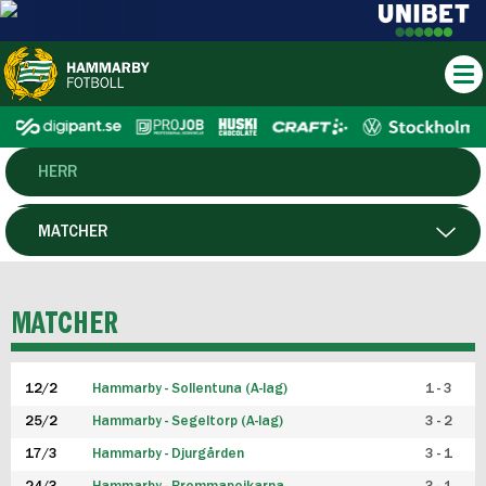
HERR
DAM
MATCHER
HTFF
SPELARE
MATCHER
P19
12/2
Hammarby - Sollentuna (A-lag)
1 - 3
F19
25/2
Hammarby - Segeltorp (A-lag)
3 - 2
FUTSAL HERR
17/3
Hammarby - Djurgården
3 - 1