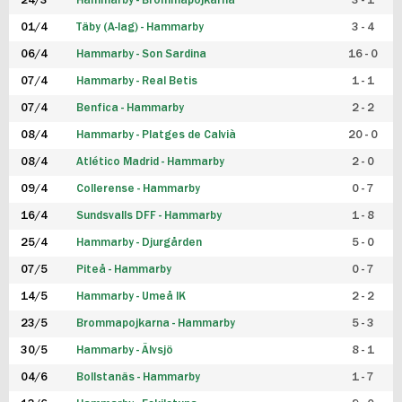
24/3
Hammarby - Brommapojkarna
3 - 1
FUTSAL DAM
01/4
Täby (A-lag) - Hammarby
3 - 4
06/4
Hammarby - Son Sardina
16 - 0
07/4
Hammarby - Real Betis
1 - 1
07/4
Benfica - Hammarby
2 - 2
08/4
Hammarby - Platges de Calvià
20 - 0
08/4
Atlético Madrid - Hammarby
2 - 0
09/4
Collerense - Hammarby
0 - 7
16/4
Sundsvalls DFF - Hammarby
1 - 8
25/4
Hammarby - Djurgården
5 - 0
07/5
Piteå - Hammarby
0 - 7
14/5
Hammarby - Umeå IK
2 - 2
23/5
Brommapojkarna - Hammarby
5 - 3
30/5
Hammarby - Älvsjö
8 - 1
04/6
Bollstanäs - Hammarby
1 - 7