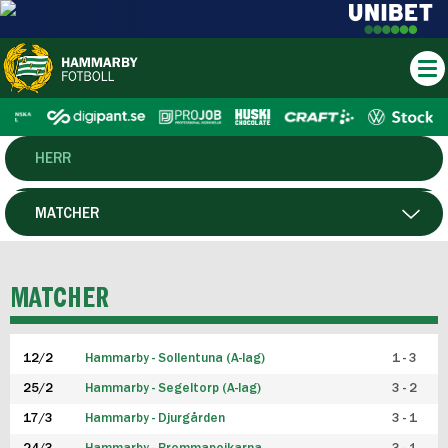
HERR
DAM
MATCHER
HTFF
SPELARE
MATCHER
P19
12/2
Hammarby - Sollentuna (A-lag)
1 - 3
F19
25/2
Hammarby - Segeltorp (A-lag)
3 - 2
FUTSAL HERR
17/3
Hammarby - Djurgården
3 - 1