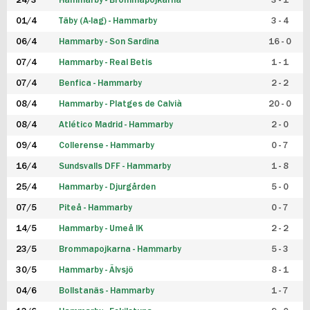
24/3
Hammarby - Brommapojkarna
3 - 1
FUTSAL DAM
01/4
Täby (A-lag) - Hammarby
3 - 4
06/4
Hammarby - Son Sardina
16 - 0
07/4
Hammarby - Real Betis
1 - 1
07/4
Benfica - Hammarby
2 - 2
08/4
Hammarby - Platges de Calvià
20 - 0
08/4
Atlético Madrid - Hammarby
2 - 0
09/4
Collerense - Hammarby
0 - 7
16/4
Sundsvalls DFF - Hammarby
1 - 8
25/4
Hammarby - Djurgården
5 - 0
07/5
Piteå - Hammarby
0 - 7
14/5
Hammarby - Umeå IK
2 - 2
23/5
Brommapojkarna - Hammarby
5 - 3
30/5
Hammarby - Älvsjö
8 - 1
04/6
Bollstanäs - Hammarby
1 - 7