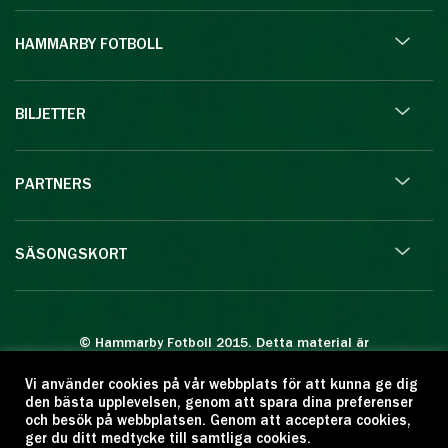
HAMMARBY FOTBOLL
BILJETTER
PARTNERS
SÄSONGSKORT
© Hammarby Fotboll 2015. Detta material är
skyddat enligt lagen om upphovsrätt.
Vi använder cookies på vår webbplats för att kunna ge dig
Eftertryck eller annan kopiering är förbjuden.
den bästa upplevelsen, genom att spara dina preferenser
Citera oss gärna men ange källan:
och besök på webbplatsen. Genom att acceptera cookies,
ger du ditt medtycke till samtliga cookies.
www.hammarbyfotboll.se. Ansvarig utgivare: