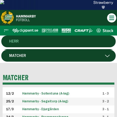
HERR
DAM
MATCHER
HTFF
SPELARE
MATCHER
P19
12/2
Hammarby - Sollentuna (A-lag)
1 - 3
F19
25/2
Hammarby - Segeltorp (A-lag)
3 - 2
FUTSAL HERR
17/3
Hammarby - Djurgården
3 - 1