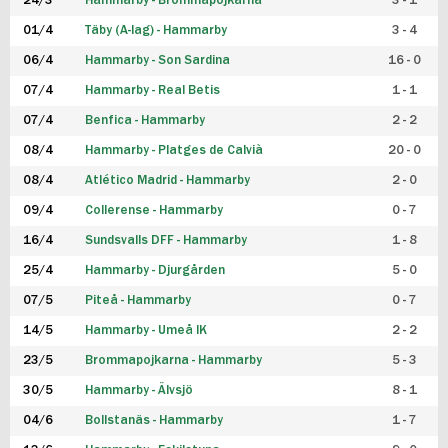
24/3
Hammarby - Brommapojkarna
3 - 1
FUTSAL DAM
01/4
Täby (A-lag) - Hammarby
3 - 4
06/4
Hammarby - Son Sardina
16 - 0
07/4
Hammarby - Real Betis
1 - 1
07/4
Benfica - Hammarby
2 - 2
08/4
Hammarby - Platges de Calvià
20 - 0
08/4
Atlético Madrid - Hammarby
2 - 0
09/4
Collerense - Hammarby
0 - 7
16/4
Sundsvalls DFF - Hammarby
1 - 8
25/4
Hammarby - Djurgården
5 - 0
07/5
Piteå - Hammarby
0 - 7
14/5
Hammarby - Umeå IK
2 - 2
23/5
Brommapojkarna - Hammarby
5 - 3
30/5
Hammarby - Älvsjö
8 - 1
04/6
Bollstanäs - Hammarby
1 - 7