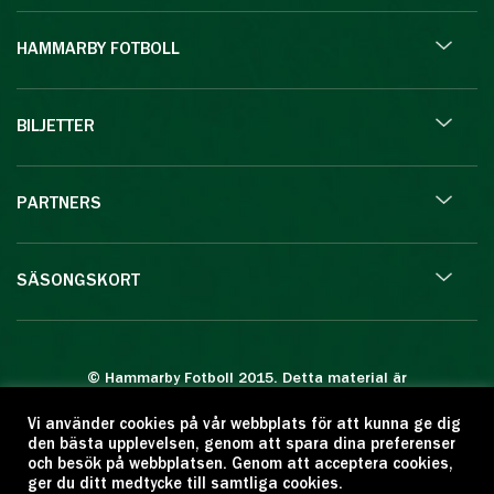
HAMMARBY FOTBOLL
BILJETTER
PARTNERS
SÄSONGSKORT
© Hammarby Fotboll 2015. Detta material är
skyddat enligt lagen om upphovsrätt.
Vi använder cookies på vår webbplats för att kunna ge dig
Eftertryck eller annan kopiering är förbjuden.
den bästa upplevelsen, genom att spara dina preferenser
Citera oss gärna men ange källan:
och besök på webbplatsen. Genom att acceptera cookies,
ger du ditt medtycke till samtliga cookies.
www.hammarbyfotboll.se. Ansvarig utgivare: