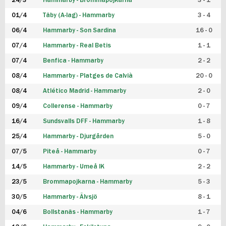
24/3
Hammarby - Brommapojkarna
3 - 1
FUTSAL DAM
01/4
Täby (A-lag) - Hammarby
3 - 4
06/4
Hammarby - Son Sardina
16 - 0
07/4
Hammarby - Real Betis
1 - 1
07/4
Benfica - Hammarby
2 - 2
08/4
Hammarby - Platges de Calvià
20 - 0
08/4
Atlético Madrid - Hammarby
2 - 0
09/4
Collerense - Hammarby
0 - 7
16/4
Sundsvalls DFF - Hammarby
1 - 8
25/4
Hammarby - Djurgården
5 - 0
07/5
Piteå - Hammarby
0 - 7
14/5
Hammarby - Umeå IK
2 - 2
23/5
Brommapojkarna - Hammarby
5 - 3
30/5
Hammarby - Älvsjö
8 - 1
04/6
Bollstanäs - Hammarby
1 - 7