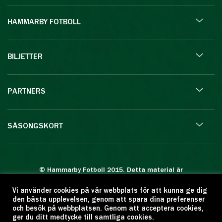
HAMMARBY FOTBOLL
BILJETTER
PARTNERS
SÄSONGSKORT
© Hammarby Fotboll 2015. Detta material är
skyddat enligt lagen om upphovsrätt.
Vi använder cookies på vår webbplats för att kunna ge dig
Eftertryck eller annan kopiering är förbjuden.
den bästa upplevelsen, genom att spara dina preferenser
Citera oss gärna men ange källan:
och besök på webbplatsen. Genom att acceptera cookies,
ger du ditt medtycke till samtliga cookies.
www.hammarbyfotboll.se. Ansvarig utgivare: