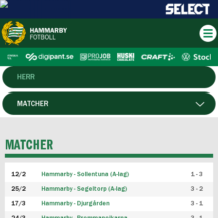
HERR
DAM
MATCHER
HTFF
SPELARE
MATCHER
P19
12/2
Hammarby - Sollentuna (A-lag)
1 - 3
F19
25/2
Hammarby - Segeltorp (A-lag)
3 - 2
FUTSAL HERR
17/3
Hammarby - Djurgården
3 - 1