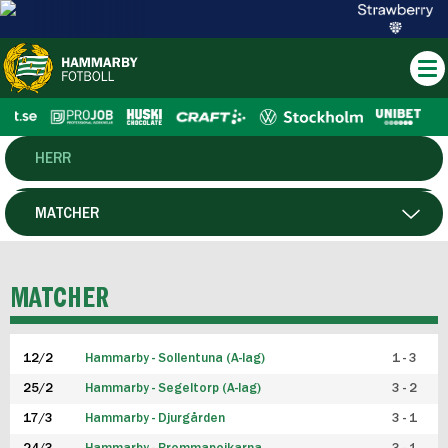
HERR
DAM
MATCHER
HTFF
SPELARE
MATCHER
P19
12/2
Hammarby - Sollentuna (A-lag)
1 - 3
F19
25/2
Hammarby - Segeltorp (A-lag)
3 - 2
FUTSAL HERR
17/3
Hammarby - Djurgården
3 - 1