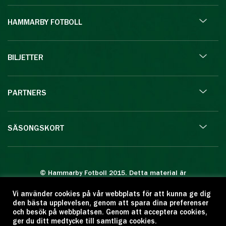
HAMMARBY FOTBOLL
BILJETTER
PARTNERS
SÄSONGSKORT
© Hammarby Fotboll 2015. Detta material är
skyddat enligt lagen om upphovsrätt.
Vi använder cookies på vår webbplats för att kunna ge dig
Eftertryck eller annan kopiering är förbjuden.
den bästa upplevelsen, genom att spara dina preferenser
Citera oss gärna men ange källan:
och besök på webbplatsen. Genom att acceptera cookies,
ger du ditt medtycke till samtliga cookies.
www.hammarbyfotboll.se. Ansvarig utgivare: