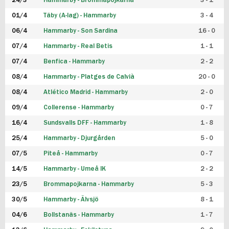
24/3
Hammarby - Brommapojkarna
3 - 1
FUTSAL DAM
01/4
Täby (A-lag) - Hammarby
3 - 4
06/4
Hammarby - Son Sardina
16 - 0
07/4
Hammarby - Real Betis
1 - 1
07/4
Benfica - Hammarby
2 - 2
08/4
Hammarby - Platges de Calvià
20 - 0
08/4
Atlético Madrid - Hammarby
2 - 0
09/4
Collerense - Hammarby
0 - 7
16/4
Sundsvalls DFF - Hammarby
1 - 8
25/4
Hammarby - Djurgården
5 - 0
07/5
Piteå - Hammarby
0 - 7
14/5
Hammarby - Umeå IK
2 - 2
23/5
Brommapojkarna - Hammarby
5 - 3
30/5
Hammarby - Älvsjö
8 - 1
04/6
Bollstanäs - Hammarby
1 - 7