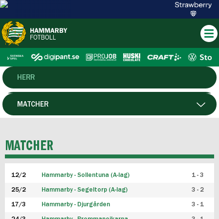
HERR
DAM
MATCHER
HTFF
SPELARE
MATCHER
P19
12/2
Hammarby - Sollentuna (A-lag)
1 - 3
F19
25/2
Hammarby - Segeltorp (A-lag)
3 - 2
FUTSAL HERR
17/3
Hammarby - Djurgården
3 - 1