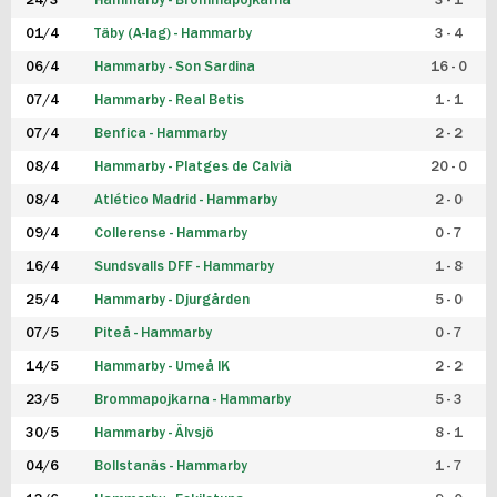
24/3
Hammarby - Brommapojkarna
3 - 1
FUTSAL DAM
01/4
Täby (A-lag) - Hammarby
3 - 4
06/4
Hammarby - Son Sardina
16 - 0
07/4
Hammarby - Real Betis
1 - 1
07/4
Benfica - Hammarby
2 - 2
08/4
Hammarby - Platges de Calvià
20 - 0
08/4
Atlético Madrid - Hammarby
2 - 0
09/4
Collerense - Hammarby
0 - 7
16/4
Sundsvalls DFF - Hammarby
1 - 8
25/4
Hammarby - Djurgården
5 - 0
07/5
Piteå - Hammarby
0 - 7
14/5
Hammarby - Umeå IK
2 - 2
23/5
Brommapojkarna - Hammarby
5 - 3
30/5
Hammarby - Älvsjö
8 - 1
04/6
Bollstanäs - Hammarby
1 - 7