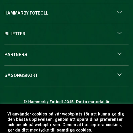
HAMMARBY FOTBOLL
BILJETTER
PARTNERS
SÄSONGSKORT
© Hammarby Fotboll 2015. Detta material är
skyddat enligt lagen om upphovsrätt.
Vi använder cookies på vår webbplats för att kunna ge dig
Eftertryck eller annan kopiering är förbjuden.
den bästa upplevelsen, genom att spara dina preferenser
Citera oss gärna men ange källan:
och besök på webbplatsen. Genom att acceptera cookies,
ger du ditt medtycke till samtliga cookies.
www.hammarbyfotboll.se. Ansvarig utgivare: