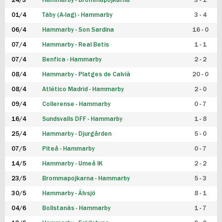
24/3
Hammarby - Brommapojkarna
3 - 1
FUTSAL DAM
01/4
Täby (A-lag) - Hammarby
3 - 4
06/4
Hammarby - Son Sardina
16 - 0
07/4
Hammarby - Real Betis
1 - 1
07/4
Benfica - Hammarby
2 - 2
08/4
Hammarby - Platges de Calvià
20 - 0
08/4
Atlético Madrid - Hammarby
2 - 0
09/4
Collerense - Hammarby
0 - 7
16/4
Sundsvalls DFF - Hammarby
1 - 8
25/4
Hammarby - Djurgården
5 - 0
07/5
Piteå - Hammarby
0 - 7
14/5
Hammarby - Umeå IK
2 - 2
23/5
Brommapojkarna - Hammarby
5 - 3
30/5
Hammarby - Älvsjö
8 - 1
04/6
Bollstanäs - Hammarby
1 - 7