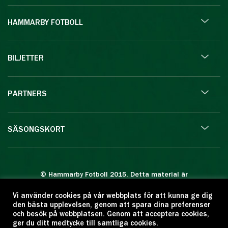
HAMMARBY FOTBOLL
BILJETTER
PARTNERS
SÄSONGSKORT
© Hammarby Fotboll 2015. Detta material är
skyddat enligt lagen om upphovsrätt.
Vi använder cookies på vår webbplats för att kunna ge dig
Eftertryck eller annan kopiering är förbjuden.
den bästa upplevelsen, genom att spara dina preferenser
Citera oss gärna men ange källan:
och besök på webbplatsen. Genom att acceptera cookies,
ger du ditt medtycke till samtliga cookies.
www.hammarbyfotboll.se. Ansvarig utgivare: