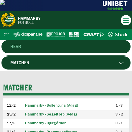
HERR
DAM
MATCHER
HTFF
SPELARE
MATCHER
P19
12/2
Hammarby - Sollentuna (A-lag)
1 - 3
F19
25/2
Hammarby - Segeltorp (A-lag)
3 - 2
FUTSAL HERR
17/3
Hammarby - Djurgården
3 - 1