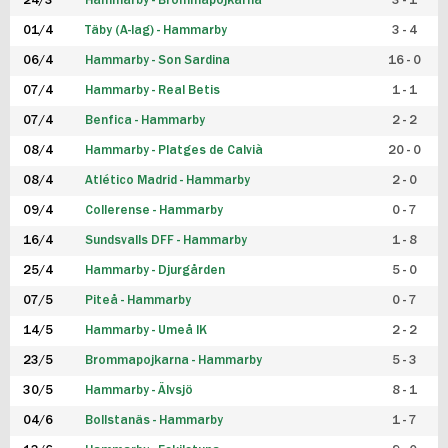
24/3
Hammarby - Brommapojkarna
3 - 1
FUTSAL DAM
01/4
Täby (A-lag) - Hammarby
3 - 4
06/4
Hammarby - Son Sardina
16 - 0
07/4
Hammarby - Real Betis
1 - 1
07/4
Benfica - Hammarby
2 - 2
08/4
Hammarby - Platges de Calvià
20 - 0
08/4
Atlético Madrid - Hammarby
2 - 0
09/4
Collerense - Hammarby
0 - 7
16/4
Sundsvalls DFF - Hammarby
1 - 8
25/4
Hammarby - Djurgården
5 - 0
07/5
Piteå - Hammarby
0 - 7
14/5
Hammarby - Umeå IK
2 - 2
23/5
Brommapojkarna - Hammarby
5 - 3
30/5
Hammarby - Älvsjö
8 - 1
04/6
Bollstanäs - Hammarby
1 - 7