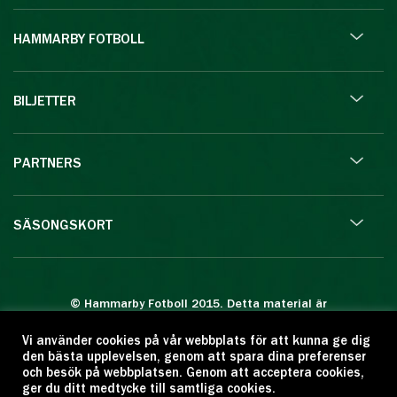
HAMMARBY FOTBOLL
BILJETTER
PARTNERS
SÄSONGSKORT
© Hammarby Fotboll 2015. Detta material är
skyddat enligt lagen om upphovsrätt.
Vi använder cookies på vår webbplats för att kunna ge dig
Eftertryck eller annan kopiering är förbjuden.
den bästa upplevelsen, genom att spara dina preferenser
Citera oss gärna men ange källan:
och besök på webbplatsen. Genom att acceptera cookies,
ger du ditt medtycke till samtliga cookies.
www.hammarbyfotboll.se. Ansvarig utgivare: