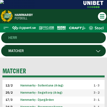
HERR
DAM
MATCHER
HTFF
SPELARE
MATCHER
P19
12/2
Hammarby - Sollentuna (A-lag)
1 - 3
F19
25/2
Hammarby - Segeltorp (A-lag)
3 - 2
FUTSAL HERR
17/3
Hammarby - Djurgården
3 - 1