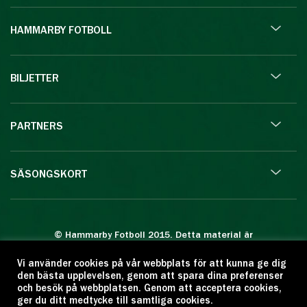
HAMMARBY FOTBOLL
BILJETTER
PARTNERS
SÄSONGSKORT
© Hammarby Fotboll 2015. Detta material är
skyddat enligt lagen om upphovsrätt.
Vi använder cookies på vår webbplats för att kunna ge dig
Eftertryck eller annan kopiering är förbjuden.
den bästa upplevelsen, genom att spara dina preferenser
Citera oss gärna men ange källan:
och besök på webbplatsen. Genom att acceptera cookies,
ger du ditt medtycke till samtliga cookies.
www.hammarbyfotboll.se. Ansvarig utgivare: