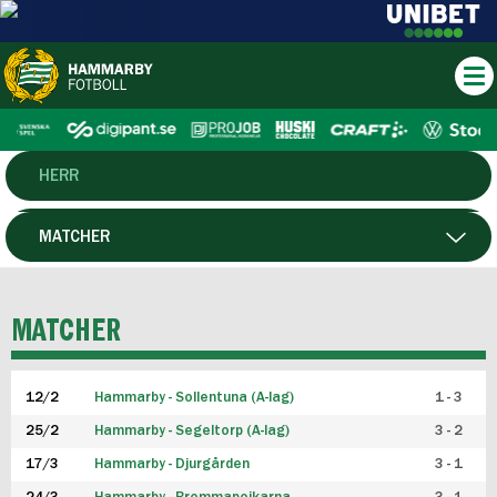
HERR
DAM
MATCHER
HTFF
SPELARE
MATCHER
P19
12/2
Hammarby - Sollentuna (A-lag)
1 - 3
F19
25/2
Hammarby - Segeltorp (A-lag)
3 - 2
FUTSAL HERR
17/3
Hammarby - Djurgården
3 - 1