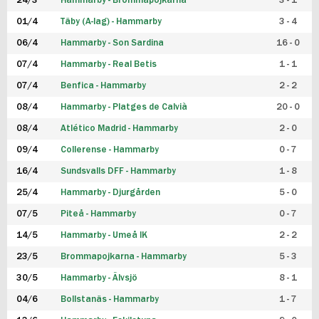
24/3
Hammarby - Brommapojkarna
3 - 1
FUTSAL DAM
01/4
Täby (A-lag) - Hammarby
3 - 4
06/4
Hammarby - Son Sardina
16 - 0
07/4
Hammarby - Real Betis
1 - 1
07/4
Benfica - Hammarby
2 - 2
08/4
Hammarby - Platges de Calvià
20 - 0
08/4
Atlético Madrid - Hammarby
2 - 0
09/4
Collerense - Hammarby
0 - 7
16/4
Sundsvalls DFF - Hammarby
1 - 8
25/4
Hammarby - Djurgården
5 - 0
07/5
Piteå - Hammarby
0 - 7
14/5
Hammarby - Umeå IK
2 - 2
23/5
Brommapojkarna - Hammarby
5 - 3
30/5
Hammarby - Älvsjö
8 - 1
04/6
Bollstanäs - Hammarby
1 - 7