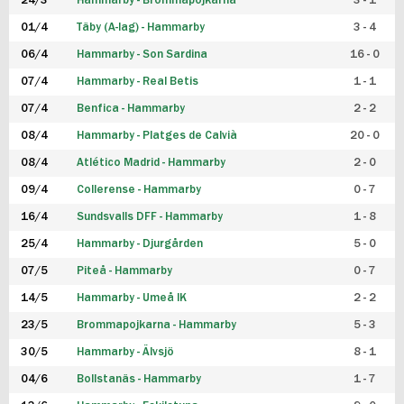
24/3
Hammarby - Brommapojkarna
3 - 1
FUTSAL DAM
01/4
Täby (A-lag) - Hammarby
3 - 4
06/4
Hammarby - Son Sardina
16 - 0
07/4
Hammarby - Real Betis
1 - 1
07/4
Benfica - Hammarby
2 - 2
08/4
Hammarby - Platges de Calvià
20 - 0
08/4
Atlético Madrid - Hammarby
2 - 0
09/4
Collerense - Hammarby
0 - 7
16/4
Sundsvalls DFF - Hammarby
1 - 8
25/4
Hammarby - Djurgården
5 - 0
07/5
Piteå - Hammarby
0 - 7
14/5
Hammarby - Umeå IK
2 - 2
23/5
Brommapojkarna - Hammarby
5 - 3
30/5
Hammarby - Älvsjö
8 - 1
04/6
Bollstanäs - Hammarby
1 - 7