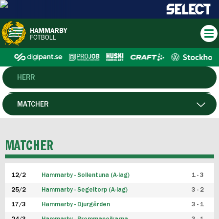
HERR
DAM
MATCHER
HTFF
SPELARE
MATCHER
P19
12/2
Hammarby - Sollentuna (A-lag)
1 - 3
F19
25/2
Hammarby - Segeltorp (A-lag)
3 - 2
FUTSAL HERR
17/3
Hammarby - Djurgården
3 - 1