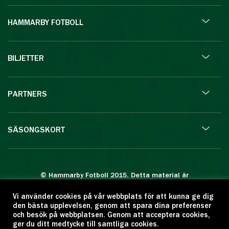
HAMMARBY FOTBOLL
BILJETTER
PARTNERS
SÄSONGSKORT
© Hammarby Fotboll 2015. Detta material är
skyddat enligt lagen om upphovsrätt.
Vi använder cookies på vår webbplats för att kunna ge dig
Eftertryck eller annan kopiering är förbjuden.
den bästa upplevelsen, genom att spara dina preferenser
Citera oss gärna men ange källan:
och besök på webbplatsen. Genom att acceptera cookies,
ger du ditt medtycke till samtliga cookies.
www.hammarbyfotboll.se. Ansvarig utgivare: