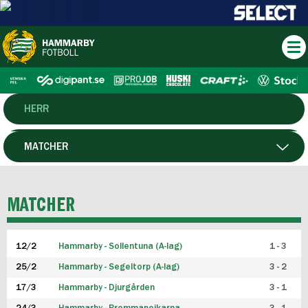
HERR
DAM
MATCHER
HTFF
SPELARE
MATCHER
P19
12/2
Hammarby - Sollentuna (A-lag)
1 - 3
F19
25/2
Hammarby - Segeltorp (A-lag)
3 - 2
FUTSAL HERR
17/3
Hammarby - Djurgården
3 - 1