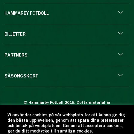
HAMMARBY FOTBOLL
BILJETTER
PARTNERS
SÄSONGSKORT
© Hammarby Fotboll 2015. Detta material är
skyddat enligt lagen om upphovsrätt.
Vi använder cookies på vår webbplats för att kunna ge dig
Eftertryck eller annan kopiering är förbjuden.
den bästa upplevelsen, genom att spara dina preferenser
Citera oss gärna men ange källan:
och besök på webbplatsen. Genom att acceptera cookies,
ger du ditt medtycke till samtliga cookies.
www.hammarbyfotboll.se. Ansvarig utgivare: