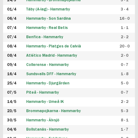
24/3
Hammarby - Brommapojkarna
3 - 1
FUTSAL DAM
01/4
Täby (A-lag) - Hammarby
3 - 4
06/4
Hammarby - Son Sardina
16 - 0
07/4
Hammarby - Real Betis
1 - 1
07/4
Benfica - Hammarby
2 - 2
08/4
Hammarby - Platges de Calvià
20 - 0
08/4
Atlético Madrid - Hammarby
2 - 0
09/4
Collerense - Hammarby
0 - 7
16/4
Sundsvalls DFF - Hammarby
1 - 8
25/4
Hammarby - Djurgården
5 - 0
07/5
Piteå - Hammarby
0 - 7
14/5
Hammarby - Umeå IK
2 - 2
23/5
Brommapojkarna - Hammarby
5 - 3
30/5
Hammarby - Älvsjö
8 - 1
04/6
Bollstanäs - Hammarby
1 - 7