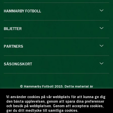
HAMMARBY FOTBOLL
BILJETTER
PARTNERS
SÄSONGSKORT
© Hammarby Fotboll 2015. Detta material är
skyddat enligt lagen om upphovsrätt.
Vi använder cookies på vår webbplats för att kunna ge dig
Eftertryck eller annan kopiering är förbjuden.
den bästa upplevelsen, genom att spara dina preferenser
Citera oss gärna men ange källan:
och besök på webbplatsen. Genom att acceptera cookies,
ger du ditt medtycke till samtliga cookies.
www.hammarbyfotboll.se. Ansvarig utgivare: