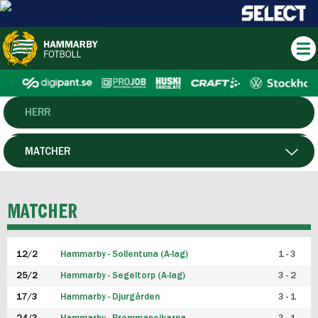
HERR
DAM
MATCHER
HTFF
SPELARE
MATCHER
P19
12/2
Hammarby - Sollentuna (A-lag)
1 - 3
F19
25/2
Hammarby - Segeltorp (A-lag)
3 - 2
FUTSAL HERR
17/3
Hammarby - Djurgården
3 - 1