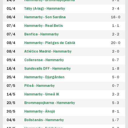
24/3
Hammarby - Brommapojkarna
3 - 1
FUTSAL DAM
01/4
Täby (A-lag) - Hammarby
3 - 4
06/4
Hammarby - Son Sardina
16 - 0
07/4
Hammarby - Real Betis
1 - 1
07/4
Benfica - Hammarby
2 - 2
08/4
Hammarby - Platges de Calvià
20 - 0
08/4
Atlético Madrid - Hammarby
2 - 0
09/4
Collerense - Hammarby
0 - 7
16/4
Sundsvalls DFF - Hammarby
1 - 8
25/4
Hammarby - Djurgården
5 - 0
07/5
Piteå - Hammarby
0 - 7
14/5
Hammarby - Umeå IK
2 - 2
23/5
Brommapojkarna - Hammarby
5 - 3
30/5
Hammarby - Älvsjö
8 - 1
04/6
Bollstanäs - Hammarby
1 - 7