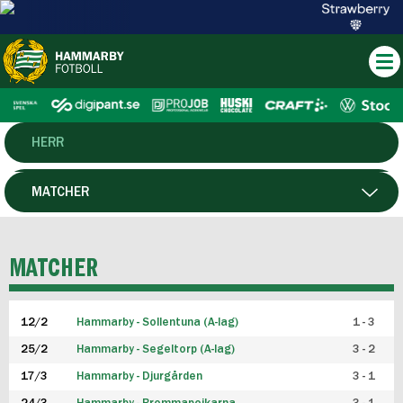
HERR
DAM
MATCHER
HTFF
SPELARE
MATCHER
P19
12/2
Hammarby - Sollentuna (A-lag)
1 - 3
F19
25/2
Hammarby - Segeltorp (A-lag)
3 - 2
FUTSAL HERR
17/3
Hammarby - Djurgården
3 - 1