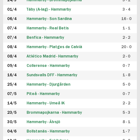
24/3
Hammarby - Brommapojkarna
3 - 1
FUTSAL DAM
01/4
Täby (A-lag) - Hammarby
3 - 4
06/4
Hammarby - Son Sardina
16 - 0
07/4
Hammarby - Real Betis
1 - 1
07/4
Benfica - Hammarby
2 - 2
08/4
Hammarby - Platges de Calvià
20 - 0
08/4
Atlético Madrid - Hammarby
2 - 0
09/4
Collerense - Hammarby
0 - 7
16/4
Sundsvalls DFF - Hammarby
1 - 8
25/4
Hammarby - Djurgården
5 - 0
07/5
Piteå - Hammarby
0 - 7
14/5
Hammarby - Umeå IK
2 - 2
23/5
Brommapojkarna - Hammarby
5 - 3
30/5
Hammarby - Älvsjö
8 - 1
04/6
Bollstanäs - Hammarby
1 - 7