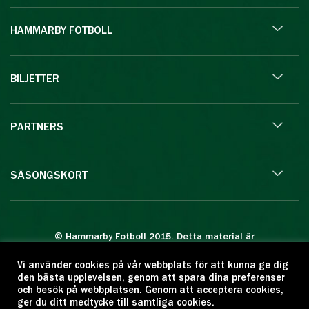
HAMMARBY FOTBOLL
BILJETTER
PARTNERS
SÄSONGSKORT
© Hammarby Fotboll 2015. Detta material är
skyddat enligt lagen om upphovsrätt.
Vi använder cookies på vår webbplats för att kunna ge dig
Eftertryck eller annan kopiering är förbjuden.
den bästa upplevelsen, genom att spara dina preferenser
Citera oss gärna men ange källan:
och besök på webbplatsen. Genom att acceptera cookies,
ger du ditt medtycke till samtliga cookies.
www.hammarbyfotboll.se. Ansvarig utgivare: