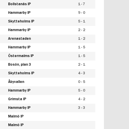
Bollstanäs IP
1 - 7
Hammarby IP
9 - 0
Skytteholms IP
5 - 1
Hammarby IP
2 - 2
Arenastaden
1 - 2
Hammarby IP
1 - 5
Östermalms IP
1 - 5
Bosön, plan 3
2 - 1
Skytteholms IP
4 - 3
Åbyvallen
0 - 5
Hammarby IP
5 - 0
Grimsta IP
4 - 2
Hammarby IP
3 - 3
Malmö IP
Malmö IP