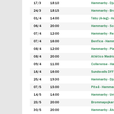
17/3
18:10
Hammarby - Dj
24/3
18:15
Hammarby - B
01/4
14:00
Täby (A-lag) -
06/4
20:00
Hammarby - So
07/4
12:00
Hammarby - Rea
07/4
16:00
Benfica - Ham
08/4
12:00
Hammarby - Pla
08/4
20:00
Atlético Madri
09/4
11:00
Collerense - 
16/4
16:00
Sundsvalls DF
25/4
19:30
Hammarby - Dj
07/5
15:00
Piteå - Hamma
14/5
14:00
Hammarby - Um
23/5
20:00
Brommapojkar
30/5
20:00
Hammarby - Älv