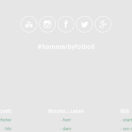
#hammarbyfotboll
tuellt
Matcher / Lagen
BUS
yheter
herr
start
htv
dam
om 