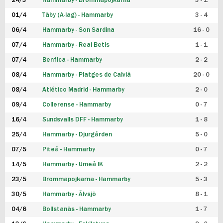
24/3
Hammarby - Brommapojkarna
3 - 1
FUTSAL DAM
01/4
Täby (A-lag) - Hammarby
3 - 4
06/4
Hammarby - Son Sardina
16 - 0
07/4
Hammarby - Real Betis
1 - 1
07/4
Benfica - Hammarby
2 - 2
08/4
Hammarby - Platges de Calvià
20 - 0
08/4
Atlético Madrid - Hammarby
2 - 0
09/4
Collerense - Hammarby
0 - 7
16/4
Sundsvalls DFF - Hammarby
1 - 8
25/4
Hammarby - Djurgården
5 - 0
07/5
Piteå - Hammarby
0 - 7
14/5
Hammarby - Umeå IK
2 - 2
23/5
Brommapojkarna - Hammarby
5 - 3
30/5
Hammarby - Älvsjö
8 - 1
04/6
Bollstanäs - Hammarby
1 - 7