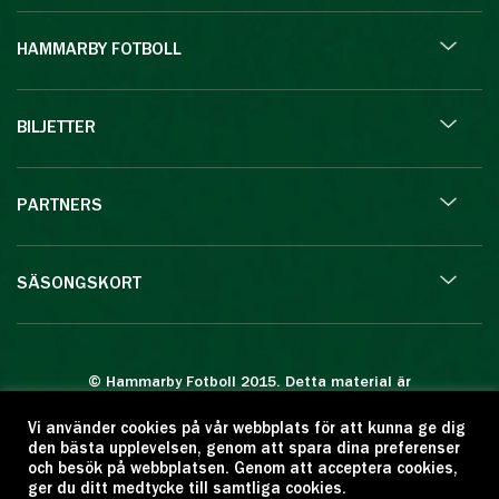
HAMMARBY FOTBOLL
BILJETTER
PARTNERS
SÄSONGSKORT
© Hammarby Fotboll 2015. Detta material är
skyddat enligt lagen om upphovsrätt.
Vi använder cookies på vår webbplats för att kunna ge dig
Eftertryck eller annan kopiering är förbjuden.
den bästa upplevelsen, genom att spara dina preferenser
Citera oss gärna men ange källan:
och besök på webbplatsen. Genom att acceptera cookies,
ger du ditt medtycke till samtliga cookies.
www.hammarbyfotboll.se. Ansvarig utgivare: