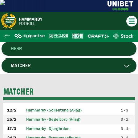
HERR
DAM
MATCHER
HTFF
SPELARE
MATCHER
P19
12/2
Hammarby - Sollentuna (A-lag)
1 - 3
F19
25/2
Hammarby - Segeltorp (A-lag)
3 - 2
FUTSAL HERR
17/3
Hammarby - Djurgården
3 - 1