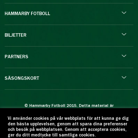
HAMMARBY FOTBOLL
BILJETTER
PARTNERS
SÄSONGSKORT
© Hammarby Fotboll 2015. Detta material är
skyddat enligt lagen om upphovsrätt.
Vi använder cookies på vår webbplats för att kunna ge dig
Eftertryck eller annan kopiering är förbjuden.
den bästa upplevelsen, genom att spara dina preferenser
Citera oss gärna men ange källan:
och besök på webbplatsen. Genom att acceptera cookies,
ger du ditt medtycke till samtliga cookies.
www.hammarbyfotboll.se. Ansvarig utgivare: