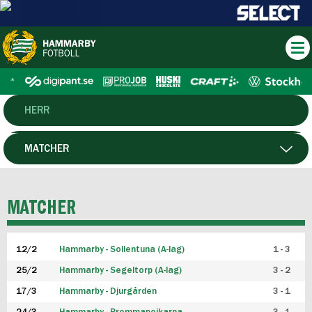
HERR
DAM
MATCHER
HTFF
SPELARE
MATCHER
P19
12/2
Hammarby - Sollentuna (A-lag)
1 - 3
F19
25/2
Hammarby - Segeltorp (A-lag)
3 - 2
FUTSAL HERR
17/3
Hammarby - Djurgården
3 - 1