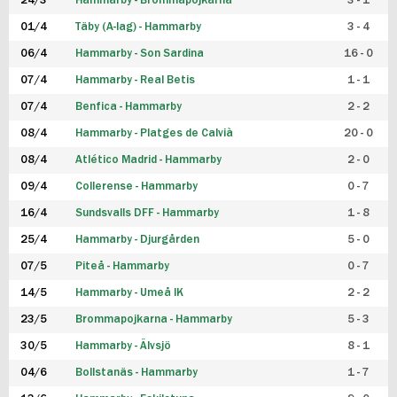
24/3
Hammarby - Brommapojkarna
3 - 1
FUTSAL DAM
01/4
Täby (A-lag) - Hammarby
3 - 4
06/4
Hammarby - Son Sardina
16 - 0
07/4
Hammarby - Real Betis
1 - 1
07/4
Benfica - Hammarby
2 - 2
08/4
Hammarby - Platges de Calvià
20 - 0
08/4
Atlético Madrid - Hammarby
2 - 0
09/4
Collerense - Hammarby
0 - 7
16/4
Sundsvalls DFF - Hammarby
1 - 8
25/4
Hammarby - Djurgården
5 - 0
07/5
Piteå - Hammarby
0 - 7
14/5
Hammarby - Umeå IK
2 - 2
23/5
Brommapojkarna - Hammarby
5 - 3
30/5
Hammarby - Älvsjö
8 - 1
04/6
Bollstanäs - Hammarby
1 - 7