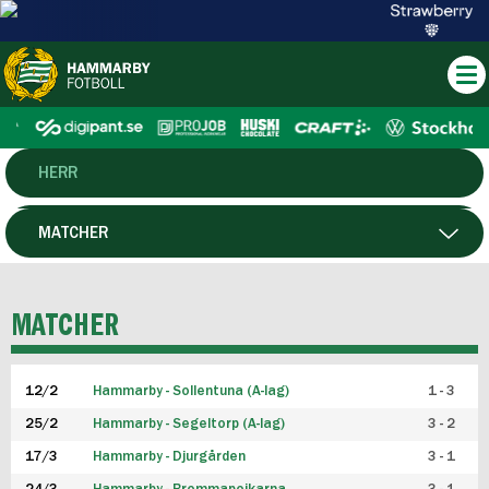
HERR
DAM
MATCHER
HTFF
SPELARE
MATCHER
P19
12/2
Hammarby - Sollentuna (A-lag)
1 - 3
F19
25/2
Hammarby - Segeltorp (A-lag)
3 - 2
FUTSAL HERR
17/3
Hammarby - Djurgården
3 - 1