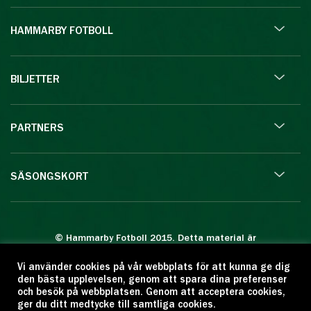
HAMMARBY FOTBOLL
BILJETTER
PARTNERS
SÄSONGSKORT
© Hammarby Fotboll 2015. Detta material är
skyddat enligt lagen om upphovsrätt.
Vi använder cookies på vår webbplats för att kunna ge dig
Eftertryck eller annan kopiering är förbjuden.
den bästa upplevelsen, genom att spara dina preferenser
Citera oss gärna men ange källan:
och besök på webbplatsen. Genom att acceptera cookies,
ger du ditt medtycke till samtliga cookies.
www.hammarbyfotboll.se. Ansvarig utgivare: