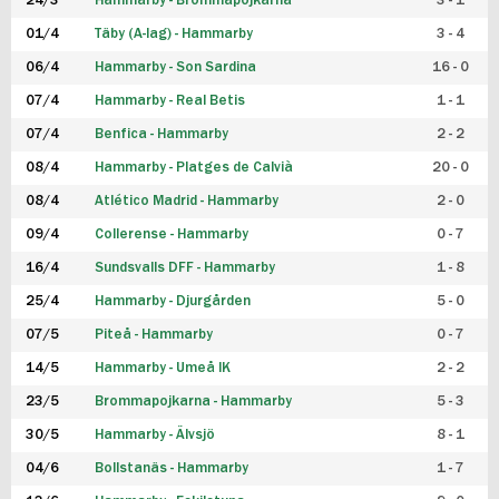
24/3
Hammarby - Brommapojkarna
3 - 1
FUTSAL DAM
01/4
Täby (A-lag) - Hammarby
3 - 4
06/4
Hammarby - Son Sardina
16 - 0
07/4
Hammarby - Real Betis
1 - 1
07/4
Benfica - Hammarby
2 - 2
08/4
Hammarby - Platges de Calvià
20 - 0
08/4
Atlético Madrid - Hammarby
2 - 0
09/4
Collerense - Hammarby
0 - 7
16/4
Sundsvalls DFF - Hammarby
1 - 8
25/4
Hammarby - Djurgården
5 - 0
07/5
Piteå - Hammarby
0 - 7
14/5
Hammarby - Umeå IK
2 - 2
23/5
Brommapojkarna - Hammarby
5 - 3
30/5
Hammarby - Älvsjö
8 - 1
04/6
Bollstanäs - Hammarby
1 - 7