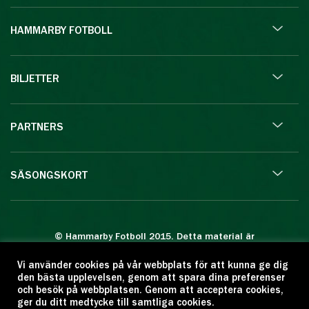
HAMMARBY FOTBOLL
BILJETTER
PARTNERS
SÄSONGSKORT
© Hammarby Fotboll 2015. Detta material är
skyddat enligt lagen om upphovsrätt.
Vi använder cookies på vår webbplats för att kunna ge dig
Eftertryck eller annan kopiering är förbjuden.
den bästa upplevelsen, genom att spara dina preferenser
Citera oss gärna men ange källan:
och besök på webbplatsen. Genom att acceptera cookies,
ger du ditt medtycke till samtliga cookies.
www.hammarbyfotboll.se. Ansvarig utgivare: