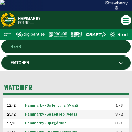
HERR
DAM
MATCHER
HTFF
SPELARE
MATCHER
P19
12/2
Hammarby - Sollentuna (A-lag)
1 - 3
F19
25/2
Hammarby - Segeltorp (A-lag)
3 - 2
FUTSAL HERR
17/3
Hammarby - Djurgården
3 - 1