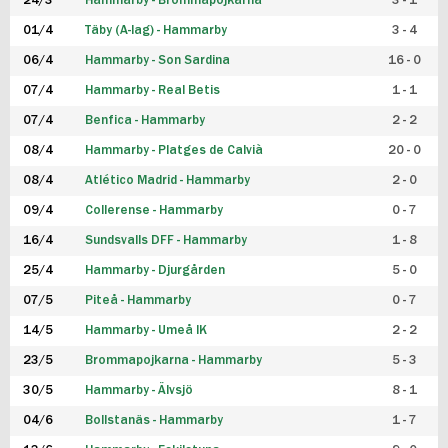
24/3
Hammarby - Brommapojkarna
3 - 1
FUTSAL DAM
01/4
Täby (A-lag) - Hammarby
3 - 4
06/4
Hammarby - Son Sardina
16 - 0
07/4
Hammarby - Real Betis
1 - 1
07/4
Benfica - Hammarby
2 - 2
08/4
Hammarby - Platges de Calvià
20 - 0
08/4
Atlético Madrid - Hammarby
2 - 0
09/4
Collerense - Hammarby
0 - 7
16/4
Sundsvalls DFF - Hammarby
1 - 8
25/4
Hammarby - Djurgården
5 - 0
07/5
Piteå - Hammarby
0 - 7
14/5
Hammarby - Umeå IK
2 - 2
23/5
Brommapojkarna - Hammarby
5 - 3
30/5
Hammarby - Älvsjö
8 - 1
04/6
Bollstanäs - Hammarby
1 - 7