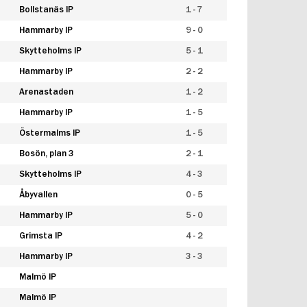
Bollstanäs IP
1 - 7
Hammarby IP
9 - 0
Skytteholms IP
5 - 1
Hammarby IP
2 - 2
Arenastaden
1 - 2
Hammarby IP
1 - 5
Östermalms IP
1 - 5
Bosön, plan 3
2 - 1
Skytteholms IP
4 - 3
Åbyvallen
0 - 5
Hammarby IP
5 - 0
Grimsta IP
4 - 2
Hammarby IP
3 - 3
Malmö IP
Malmö IP