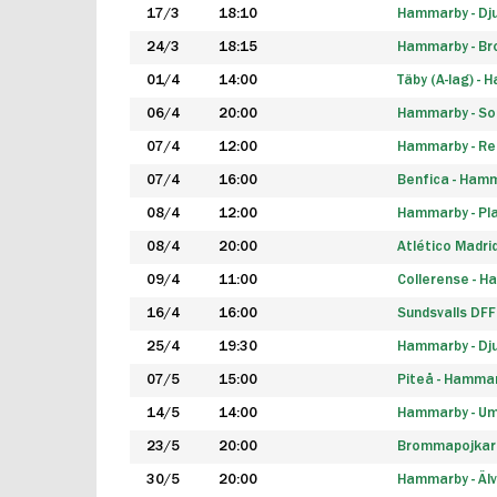
17/3
18:10
Hammarby - Dj
24/3
18:15
Hammarby - B
01/4
14:00
Täby (A-lag) -
06/4
20:00
Hammarby - So
07/4
12:00
Hammarby - Rea
07/4
16:00
Benfica - Ham
08/4
12:00
Hammarby - Pla
08/4
20:00
Atlético Madri
09/4
11:00
Collerense - 
16/4
16:00
Sundsvalls DF
25/4
19:30
Hammarby - Dj
07/5
15:00
Piteå - Hamma
14/5
14:00
Hammarby - Um
23/5
20:00
Brommapojkar
30/5
20:00
Hammarby - Älv