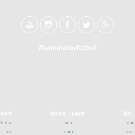
#hammarbyfotboll
tuellt
Matcher / Lagen
BUS
yheter
herr
start
htv
dam
om 