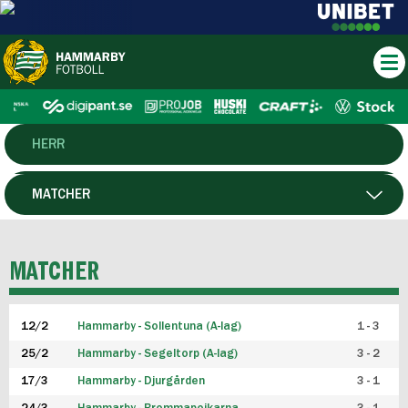
HERR
DAM
MATCHER
HTFF
SPELARE
MATCHER
P19
12/2
Hammarby - Sollentuna (A-lag)
1 - 3
F19
25/2
Hammarby - Segeltorp (A-lag)
3 - 2
FUTSAL HERR
17/3
Hammarby - Djurgården
3 - 1