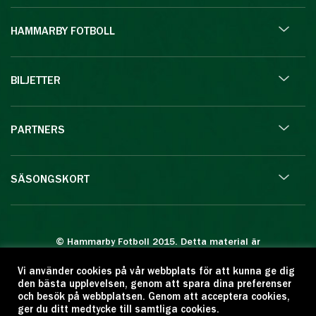
HAMMARBY FOTBOLL
BILJETTER
PARTNERS
SÄSONGSKORT
© Hammarby Fotboll 2015. Detta material är
skyddat enligt lagen om upphovsrätt.
Vi använder cookies på vår webbplats för att kunna ge dig
Eftertryck eller annan kopiering är förbjuden.
den bästa upplevelsen, genom att spara dina preferenser
Citera oss gärna men ange källan:
och besök på webbplatsen. Genom att acceptera cookies,
ger du ditt medtycke till samtliga cookies.
www.hammarbyfotboll.se. Ansvarig utgivare: