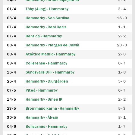
24/3
Hammarby - Brommapojkarna
3 - 1
FUTSAL DAM
01/4
Täby (A-lag) - Hammarby
3 - 4
06/4
Hammarby - Son Sardina
16 - 0
07/4
Hammarby - Real Betis
1 - 1
07/4
Benfica - Hammarby
2 - 2
08/4
Hammarby - Platges de Calvià
20 - 0
08/4
Atlético Madrid - Hammarby
2 - 0
09/4
Collerense - Hammarby
0 - 7
16/4
Sundsvalls DFF - Hammarby
1 - 8
25/4
Hammarby - Djurgården
5 - 0
07/5
Piteå - Hammarby
0 - 7
14/5
Hammarby - Umeå IK
2 - 2
23/5
Brommapojkarna - Hammarby
5 - 3
30/5
Hammarby - Älvsjö
8 - 1
04/6
Bollstanäs - Hammarby
1 - 7