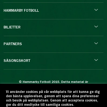
HAMMARBY FOTBOLL
BILJETTER
PARTNERS
SÄSONGSKORT
© Hammarby Fotboll 2015. Detta material är
skyddat enligt lagen om upphovsrätt.
Vi använder cookies på vår webbplats för att kunna ge dig
Eftertryck eller annan kopiering är förbjuden.
den bästa upplevelsen, genom att spara dina preferenser
Citera oss gärna men ange källan:
och besök på webbplatsen. Genom att acceptera cookies,
ger du ditt medtycke till samtliga cookies.
www.hammarbyfotboll.se. Ansvarig utgivare: