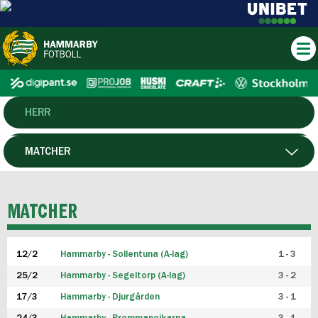
HERR
DAM
MATCHER
HTFF
SPELARE
MATCHER
P19
12/2
Hammarby - Sollentuna (A-lag)
1 - 3
F19
25/2
Hammarby - Segeltorp (A-lag)
3 - 2
FUTSAL HERR
17/3
Hammarby - Djurgården
3 - 1