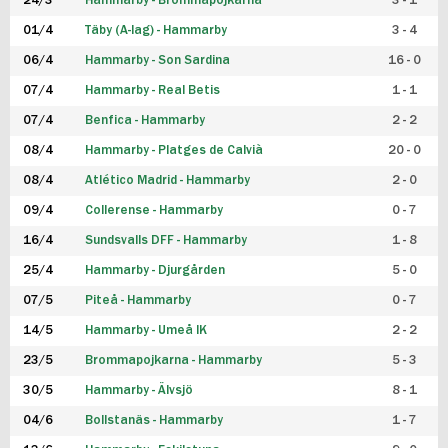
24/3
Hammarby - Brommapojkarna
3 - 1
FUTSAL DAM
01/4
Täby (A-lag) - Hammarby
3 - 4
06/4
Hammarby - Son Sardina
16 - 0
07/4
Hammarby - Real Betis
1 - 1
07/4
Benfica - Hammarby
2 - 2
08/4
Hammarby - Platges de Calvià
20 - 0
08/4
Atlético Madrid - Hammarby
2 - 0
09/4
Collerense - Hammarby
0 - 7
16/4
Sundsvalls DFF - Hammarby
1 - 8
25/4
Hammarby - Djurgården
5 - 0
07/5
Piteå - Hammarby
0 - 7
14/5
Hammarby - Umeå IK
2 - 2
23/5
Brommapojkarna - Hammarby
5 - 3
30/5
Hammarby - Älvsjö
8 - 1
04/6
Bollstanäs - Hammarby
1 - 7