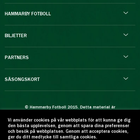
HAMMARBY FOTBOLL
BILJETTER
PARTNERS
SÄSONGSKORT
© Hammarby Fotboll 2015. Detta material är
skyddat enligt lagen om upphovsrätt.
Vi använder cookies på vår webbplats för att kunna ge dig
Eftertryck eller annan kopiering är förbjuden.
den bästa upplevelsen, genom att spara dina preferenser
Citera oss gärna men ange källan:
och besök på webbplatsen. Genom att acceptera cookies,
ger du ditt medtycke till samtliga cookies.
www.hammarbyfotboll.se. Ansvarig utgivare: