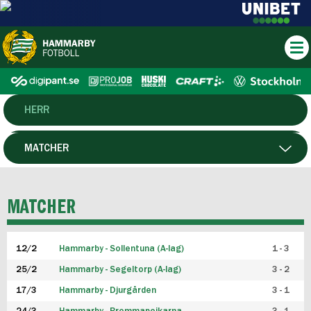
HERR
DAM
MATCHER
HTFF
SPELARE
MATCHER
P19
12/2
Hammarby - Sollentuna (A-lag)
1 - 3
F19
25/2
Hammarby - Segeltorp (A-lag)
3 - 2
FUTSAL HERR
17/3
Hammarby - Djurgården
3 - 1