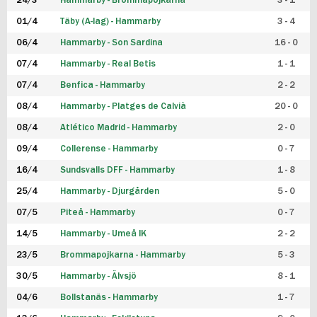
24/3
Hammarby - Brommapojkarna
3 - 1
FUTSAL DAM
01/4
Täby (A-lag) - Hammarby
3 - 4
06/4
Hammarby - Son Sardina
16 - 0
07/4
Hammarby - Real Betis
1 - 1
07/4
Benfica - Hammarby
2 - 2
08/4
Hammarby - Platges de Calvià
20 - 0
08/4
Atlético Madrid - Hammarby
2 - 0
09/4
Collerense - Hammarby
0 - 7
16/4
Sundsvalls DFF - Hammarby
1 - 8
25/4
Hammarby - Djurgården
5 - 0
07/5
Piteå - Hammarby
0 - 7
14/5
Hammarby - Umeå IK
2 - 2
23/5
Brommapojkarna - Hammarby
5 - 3
30/5
Hammarby - Älvsjö
8 - 1
04/6
Bollstanäs - Hammarby
1 - 7